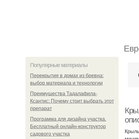
Евр
Популярные материалы
Перекрытия в домах из бревна:
выбор материала и технологии
Преимущества Тадалафила-
Ксантис: Почему стоит выбрать этот
препарат
Кры
опи
Программа для дизайна участка.
Бесплатный онлайн-конструктор
Крыль
садового участка
миним