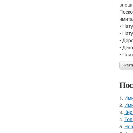
внешн
Поско
имита
• Нат
• Нат
• Дер
• Дек
• Пли
читат
Пос
1.
Ими
2.
Ими
3.
Кир
4.
Топ
5.
Hea