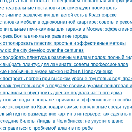
 создать план потолка с освещением: пошаговая инструкци
ие театральные постановки рекомендуют посмотреть
ие зимние развлечения для детей есть в Красноярске
становка мебели в однокомнатной квартире: советы и рек
опительные печи-камины для гаража в Москве: эффективн
к река Волга влияла на развитие города
к отполировать пластик: простые и эффективные методы
w did the city develop over the centuries
к подобрать плинтуса к различным видам полов: полный ги
к выбрать плинтус для ламината: советы профессионалов
кие необычные музеи можно найти в Новокузнецке
к построить погреб при высоком уровне грунтовых вод: пра
енаж грунтовых вод в подвале своими руками: пошаговая 
к правильно обустроить дренаж подвала частного дома
унтовые воды в подвале: причины и эффективные способы
кие экскурсии по Краснодару самые популярные среди тур
лный гид по размещению картин в интерьере: как сделать 
следние билеты Линды в Челябинске: не упустите шанс
к справиться с проблемой влаги в погребе