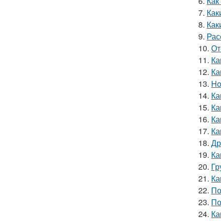
6.
Как
7.
Как
8.
Как
9.
Рас
10.
От
11.
Ка
12.
Ка
13.
Ho
14.
Ка
15.
Ка
16.
Ка
17.
Ка
18.
Др
19.
Ка
20.
Гр
21.
Ка
22.
По
23.
По
24.
Ка