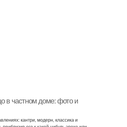
о в частном доме: фото и
лениях: кантри, модерн, классика и
приблизив его к какой-нибудь эпохе или