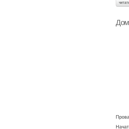
читат
Дом
Прова
Начат