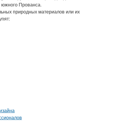
 южного Прованса.
альных природных материалов или их
упят:
дизайна
ссионалов