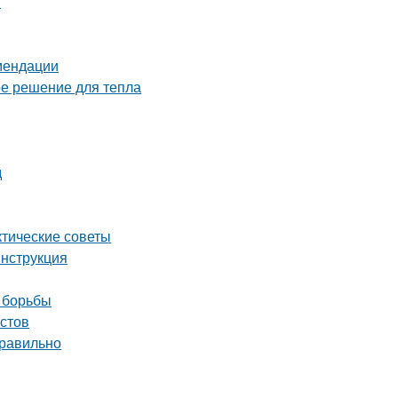
я
омендации
ое решение для тепла
д
ктические советы
инструкция
 борьбы
истов
правильно