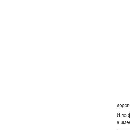
дерев
И по 
а име