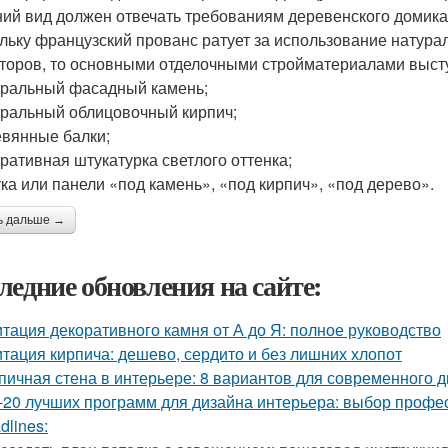
ий вид должен отвечать требованиям деревенского домика
льку французский прованс ратует за использование натур
торов, то основными отделочными стройматериалами выст
уральный фасадный камень;
уральный облицовочный кирпич;
евянные балки;
оративная штукатурка светлого оттенка;
тка или панели «под камень», «под кирпич», «под дерево».
ь дальше →
ледние обновления на сайте:
тация декоративного камня от А до Я: полное руководство
тация кирпича: дешево, сердито и без лишних хлопот
пичная стена в интерьере: 8 вариантов для современного 
-20 лучших программ для дизайна интерьера: выбор профе
dlines: