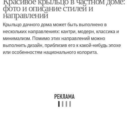
Красивое крыльцо в частном доме:
фото и описание стилей и
направлений
Средиземноморский
Крыльцо дачного дома может быть выполнено в
Японский стиль
стиль
нескольких направлениях: кантри, модерн, классика и
минимализм. Помимо этих направлений можно
выполнить дизайн, приблизив его к какой-нибудь эпохе
или особенностям национального колорита.
Стиль в деревенский
Шторы в русском стиле
дом
Дом в скандинавском
Шторы в стиле
стиле