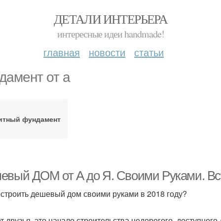
ДЕТАЛИ ИНТЕРЬЕРА
интересные идеи handmade!
главная
новости
статьи
дамент от а
итный фундамент
евый ДОМ от А до Я. Своими Руками. Вст
остроить дешевый дом своими руками в 2018 году?
т друзья, это начало строительства недорогого, доступного 