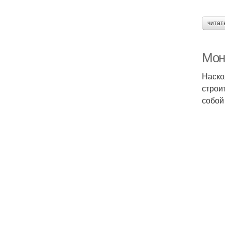
читат
Мон
Наско
строи
собой