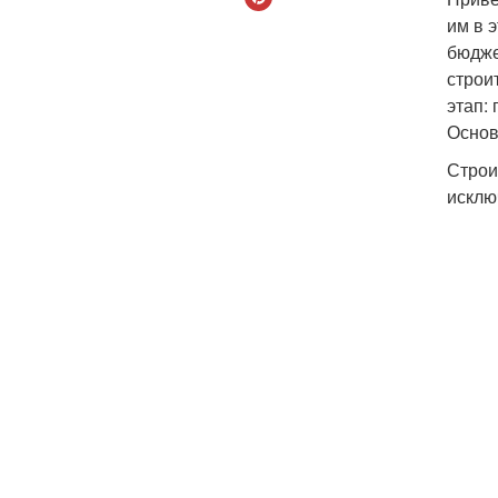
им в 
бюдже
строи
этап:
Основ
Строи
исклю