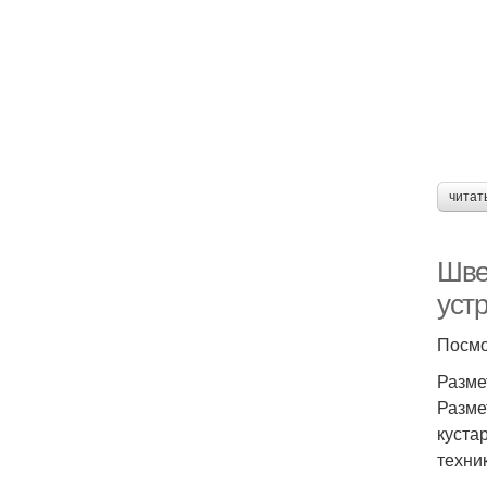
читат
Шве
уст
Посмо
Разме
Разме
куста
техни