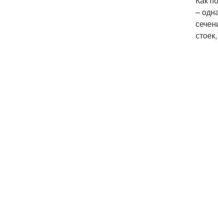
Как п
– одн
сечен
стоек