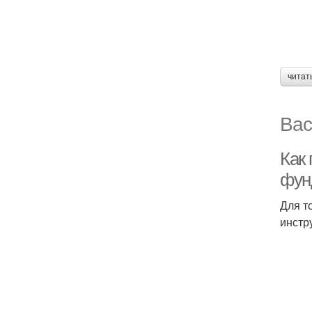
читат
Вас
Как
фун
Для т
инстр