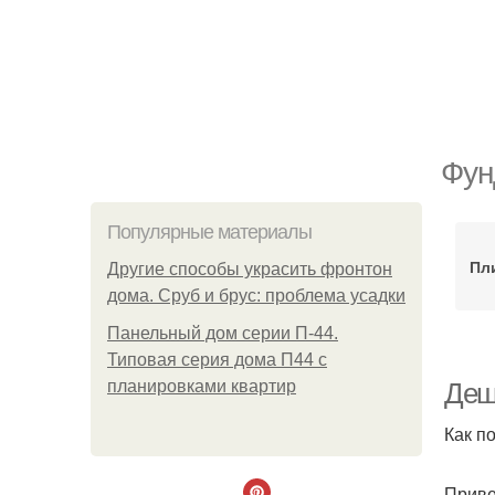
Фун
Популярные материалы
Пл
Другие способы украсить фронтон
дома. Сруб и брус: проблема усадки
Панельный дом серии П-44.
Типовая серия дома П44 с
планировками квартир
Деш
Как п
Приве