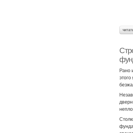
читат
Стр
фун
Рано 
этого
безжа
Незав
дверн
непло
Столк
фунда