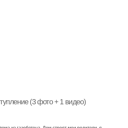
упление (3 фото + 1 видео)
дома из газобетона. Дом строят мои родители, я