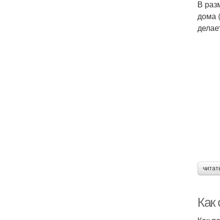
В раз
дома 
делае
читат
Как