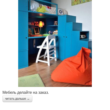
однокомнатной
Функциональные зоны
квартиры
Интерьер для
Квартира без
однокомнатной
капитального ремонта
квартиры
Квартира без
Основные зоны
строительных
изменений
Атмосфера в
однокомнатной
Квартира с помощью
квартире
Мебель делайте на заказ.
читать дальше →
Планировка для
Квартира для создания
однокомнатной