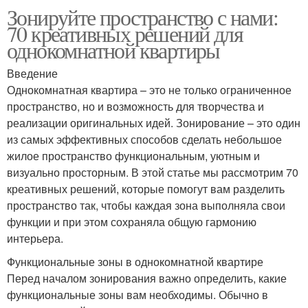
квартиры
Зонируйте пространство с нами:
70 креативных решений для
однокомнатной квартиры
Квартира в
Квартира в стиле
Введение
скандинавском стиле
Однокомнатная квартира – это не только ограниченное
пространство, но и возможность для творчества и
реализации оригинальных идей. Зонирование – это один
Квартира в
из самых эффективных способов сделать небольшое
Квартира без стен
классическом стиле
жилое пространство функциональным, уютным и
визуально просторным. В этой статье мы рассмотрим 70
креативных решений, которые помогут вам разделить
пространство так, чтобы каждая зона выполняла свои
Стен в однокомнатной
Квартира в уютный дом
функции и при этом сохраняла общую гармонию
квартире
интерьера.
Функциональные зоны в однокомнатной квартире
Перед началом зонирования важно определить, какие
Разные зоны
функциональные зоны вам необходимы. Обычно в