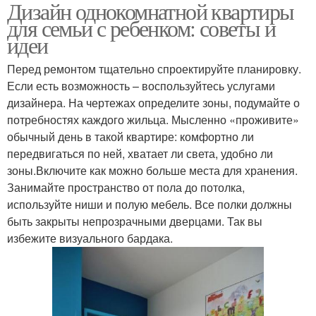
Дизайн однокомнатной квартиры
однокомнатной
Квартиры с ребенком
для семьи с ребенком: советы и
квартиры
идеи
Перед ремонтом тщательно спроектируйте планировку.
Ребенка в
Пространство в
Если есть возможность – воспользуйтесь услугами
однокомнатной
однокомнатной
дизайнера. На чертежах определите зоны, подумайте о
квартире
квартире
потребностях каждого жильца. Мысленно «проживите»
обычный день в такой квартире: комфортно ли
передвигаться по ней, хватает ли света, удобно ли
Гамма для детской
Квартира для взрослых
зоны.Включите как можно больше места для хранения.
зоны
Занимайте пространство от пола до потолка,
используйте ниши и полую мебель. Все полки должны
быть закрыты непрозрачными дверцами. Так вы
Функции в
избежите визуального бардака.
однокомнатной
Квартира с ребенком
квартире
Решения для