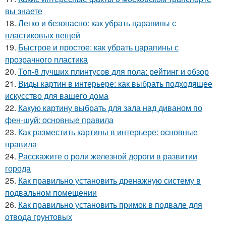
вы знаете
18.
Легко и безопасно: как убрать царапины с
пластиковых вещей
19.
Быстрое и простое: как убрать царапины с
прозрачного пластика
20.
Топ-8 лучших плинтусов для пола: рейтинг и обзор
21.
Виды картин в интерьере: как выбрать подходящее
искусство для вашего дома
22.
Какую картину выбрать для зала над диваном по
фен-шуй: основные правила
23.
Как разместить картины в интерьере: основные
правила
24.
Расскажите о роли железной дороги в развитии
города
25.
Как правильно установить дренажную систему в
подвальном помещении
26.
Как правильно установить примок в подвале для
отвода грунтовых