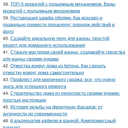
38.
ТОП-5 кроватей с подьемным механизмом. Виды
кроватей с подъемным механизмом
39.
Реставрация шкафа обоями. Как красиво и
правильно провести процедуру: порядок действий и
фото
40.
Создайте идеальную пену для ванны: простой
рецепт для домашнего использования
41.
Станьте мастером своей ванны: создавайте средства
для ванны своими руками
42.
Отмостка вокруг дома из бетона. Как сделать
отмостку вокруг дома самостоятельно
43.
Профлист для кирпичного гаража: все, что нужно
знать для успешного ремонта
44.
Строительство дома из пенопласта своими руками:
простые инструкции
45.
История резьбы на фронтонах фасадов: от
античности до современности
46.
6 альтернатив кафелю в ванной. Компромиссный
вариант