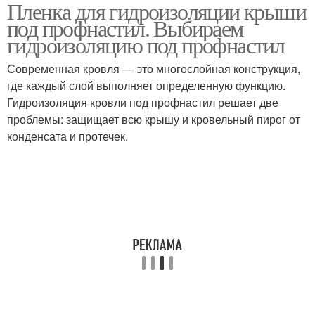
Пленка для гидроизоляции крыши
Металлочерепица без
Материалы для
под профнастил. Выбираем
гидроизоляции
гидроизоляции
гидроизоляцию под профнастил
Современная кровля — это многослойная конструкция,
Гидроизоляция на
Гидроизоляции для
где каждый слой выполняет определенную функцию.
хозяйственных
разных видов
Гидроизоляция кровли под профнастил решает две
постройках
проблемы: защищает всю крышу и кровельный пирог от
конденсата и протечек.