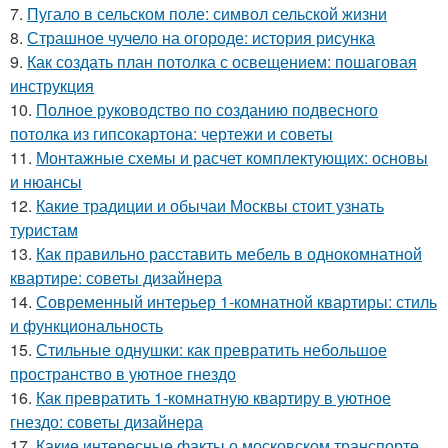
7.
Пугало в сельском поле: символ сельской жизни
8.
Страшное чучело на огороде: история рисунка
9.
Как создать план потолка с освещением: пошаговая
инструкция
10.
Полное руководство по созданию подвесного
потолка из гипсокартона: чертежи и советы
11.
Монтажные схемы и расчет комплектующих: основы
и нюансы
12.
Какие традиции и обычаи Москвы стоит узнать
туристам
13.
Как правильно расставить мебель в однокомнатной
квартире: советы дизайнера
14.
Современный интерьер 1-комнатной квартиры: стиль
и функциональность
15.
Стильные однушки: как превратить небольшое
пространство в уютное гнездо
16.
Как превратить 1-комнатную квартиру в уютное
гнездо: советы дизайнера
17.
Какие интересные факты о московском транспорте