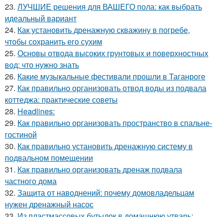
23.
ЛУЧШИЕ решения для ВАШЕГО пола: как выбрать
идеальный вариант
24.
Как установить дренажную скважину в погребе,
чтобы сохранить его сухим
25.
Основы отвода высоких грунтовых и поверхностных
вод: что нужно знать
26.
Какие музыкальные фестивали прошли в Таганроге
27.
Как правильно организовать отвод воды из подвала
коттеджа: практические советы
28.
Headlines:
29.
Как правильно организовать пространство в спальне-
гостиной
30.
Как правильно установить дренажную систему в
подвальном помещении
31.
Как правильно организовать дренаж подвала
частного дома
32.
Защита от наводнений: почему домовладельцам
нужен дренажный насос
33.
Из пластмассовых бутылок в домашнюю утварь: