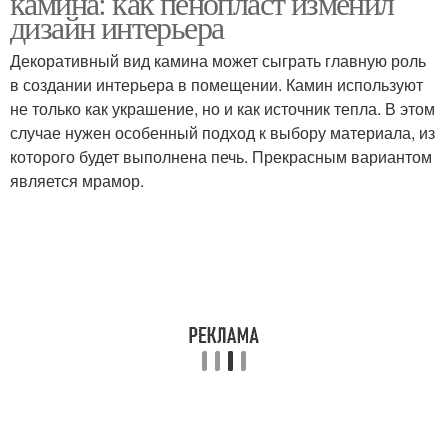
камина: как пенопласт изменил
дизайн интерьера
Декоративный вид камина может сыграть главную роль
Пенопласт в хорошем
в создании интерьера в помещении. Камин используют
Пенопласт в качестве
состоянии
не только как украшение, но и как источник тепла. В этом
случае нужен особенный подход к выбору материала, из
которого будет выполнена печь. Прекрасным вариантом
является мрамор.
Декоративные камины
Декоративный камин
Камин из пеноплекса
Новогодний камин
Рождественский камин
Искусственный камин