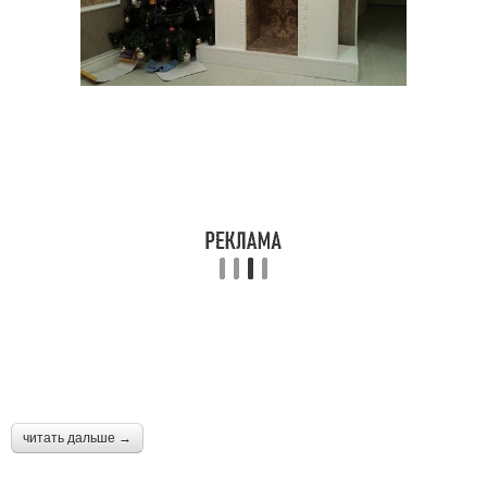
Камины из картона
Бюджетный камин
Стильный камин
Угловой камин
Камин из
пенополистирола
читать дальше →