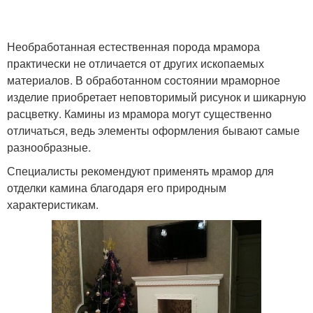
Необработанная естественная порода мрамора
Обрамление для камина
Камин из коробок
практически не отличается от других ископаемых
материалов. В обработанном состоянии мраморное
изделие приобретает неповторимый рисунок и шикарную
расцветку. Камины из мрамора могут существенно
Камин из гипсокартона
Камин на новый год
отличаться, ведь элементы оформления бывают самые
разнообразные.
Специалисты рекомендуют применять мрамор для
отделки камина благодаря его природным
Камин с имитацией
Кирпичики для камина
характеристикам.
Рождественские
Пенопласт для камина
камины