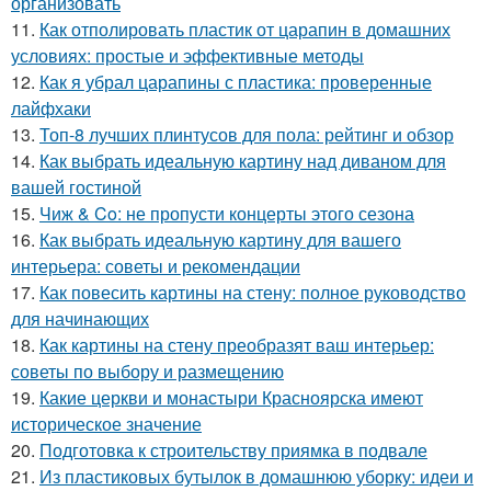
организовать
11.
Как отполировать пластик от царапин в домашних
условиях: простые и эффективные методы
12.
Как я убрал царапины с пластика: проверенные
лайфхаки
13.
Топ-8 лучших плинтусов для пола: рейтинг и обзор
14.
Как выбрать идеальную картину над диваном для
вашей гостиной
15.
Чиж & Co: не пропусти концерты этого сезона
16.
Как выбрать идеальную картину для вашего
интерьера: советы и рекомендации
17.
Как повесить картины на стену: полное руководство
для начинающих
18.
Как картины на стену преобразят ваш интерьер:
советы по выбору и размещению
19.
Какие церкви и монастыри Красноярска имеют
историческое значение
20.
Подготовка к строительству приямка в подвале
21.
Из пластиковых бутылок в домашнюю уборку: идеи и