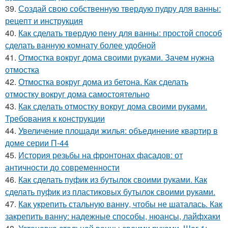
39.
Создай свою собственную твердую пудру для ванны:
рецепт и инструкция
40.
Как сделать твердую пену для ванны: простой способ
сделать ванную комнату более удобной
41.
Отмостка вокруг дома своими руками. Зачем нужна
отмостка
42.
Отмостка вокруг дома из бетона. Как сделать
отмостку вокруг дома самостоятельно
43.
Как сделать отмостку вокруг дома своими руками.
Требования к конструкции
44.
Увеличение площади жилья: объединение квартир в
доме серии П-44
45.
История резьбы на фронтонах фасадов: от
античности до современности
46.
Как сделать пуфик из бутылок своими руками. Как
сделать пуфик из пластиковых бутылок своими руками.
47.
Как укрепить стальную ванну, чтобы не шаталась. Как
закрепить ванну: надежные способы, нюансы, лайфхаки