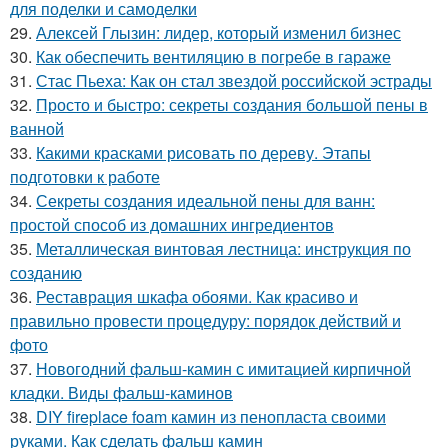
для поделки и самоделки
29.
Алексей Глызин: лидер, который изменил бизнес
30.
Как обеспечить вентиляцию в погребе в гараже
31.
Стас Пьеха: Как он стал звездой российской эстрады
32.
Просто и быстро: секреты создания большой пены в
ванной
33.
Какими красками рисовать по дереву. Этапы
подготовки к работе
34.
Секреты создания идеальной пены для ванн:
простой способ из домашних ингредиентов
35.
Металлическая винтовая лестница: инструкция по
созданию
36.
Реставрация шкафа обоями. Как красиво и
правильно провести процедуру: порядок действий и
фото
37.
Новогодний фальш-камин с имитацией кирпичной
кладки. Виды фальш-каминов
38.
DIY fireplace foam камин из пенопласта своими
руками. Как сделать фальш камин