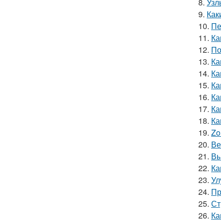
8.
Узл
9.
Как
10.
Пе
11.
Ка
12.
По
13.
Ка
14.
Ка
15.
Ка
16.
Ка
17.
Ка
18.
Ка
19.
Zo
20.
Ве
21.
Вы
22.
Ка
23.
Ул
24.
Пр
25.
Ст
26.
Ка