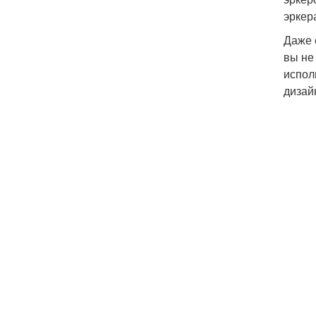
эркер
Даже 
вы не
испол
дизайн