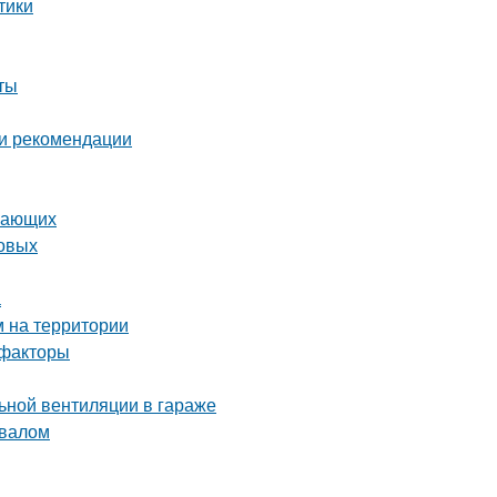
тики
ты
 и рекомендации
инающих
товых
а
м на территории
 факторы
ьной вентиляции в гараже
двалом