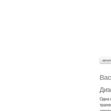
читат
Вас
Диза
Одна 
трапе
эркер