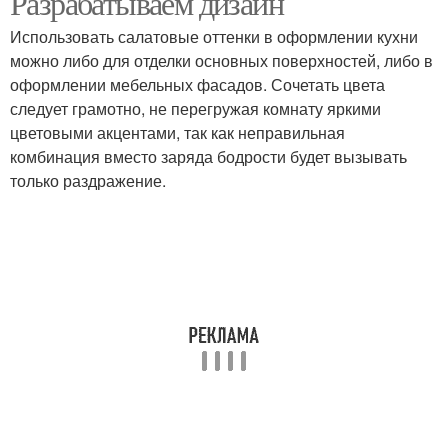
Разрабатываем дизайн
Использовать салатовые оттенки в оформлении кухни
можно либо для отделки основных поверхностей, либо в
Кухня с зелеными
оформлении мебельных фасадов. Сочетать цвета
Бежевая кухня
обоями
следует грамотно, не перегружая комнату яркими
цветовыми акцентами, так как неправильная
комбинация вместо заряда бодрости будет вызывать
только раздражение.
Обои на кухню
Зеленая кухня