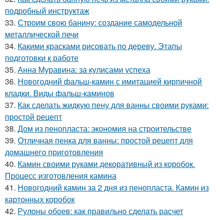
подробный инструктаж
33.
Строим свою банину: создание самодельной
металлической печи
34.
Какими красками рисовать по дереву. Этапы
подготовки к работе
35.
Анна Муравина: за кулисами успеха
36.
Новогодний фальш-камин с имитацией кирпичной
кладки. Виды фальш-каминов
37.
Как сделать жидкую пену для ванны своими руками:
простой рецепт
38.
Дом из пенопласта: экономия на строительстве
39.
Отличная пенка для ванны: простой рецепт для
домашнего приготовления
40.
Камин своими руками декоративный из коробок.
Процесс изготовления камина
41.
Новогодний камин за 2 дня из пенопласта. Камин из
картонных коробок
42.
Рулоны обоев: как правильно сделать расчет