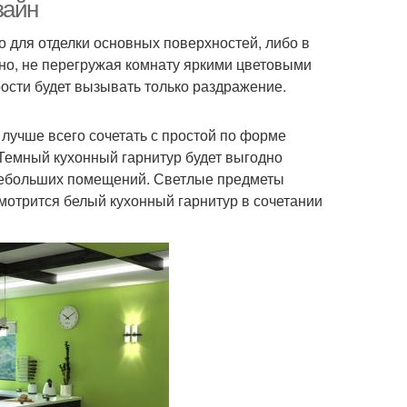
зайн
 для отделки основных поверхностей, либо в
но, не перегружая комнату яркими цветовыми
стиль для кухни
Освещение на кухне
ости будет вызывать только раздражение.
х лучше всего сочетать с простой по форме
Темный кухонный гарнитур будет выгодно
я небольших помещений. Светлые предметы
мотрится белый кухонный гарнитур в сочетании