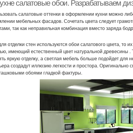
кухне салатовые обои. Разрабатываем ди
ьзовать салатовые оттенки в оформлении кухни можно либо
лении мебельных фасадов. Сочетать цвета следует грамот
Зеленая кухня
Материалы для кухни
Тек
тами, так как неправильная комбинация вместо заряда бодр
для отделки стен используются обои салатового цвета, то и
ью, имеющий естественный цвет натуральной древесины . 
ять яркую отделку, а светлая мебель больше подойдет дл
ьера создадут иллюзию легкости и простора. Оригинально с
ташковыми обоями гладкой фактуры.