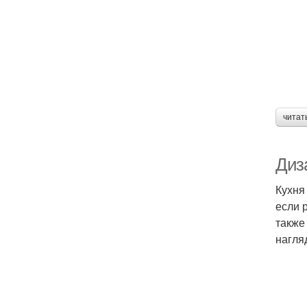
читат
Диза
Кухня
если 
также
нагля