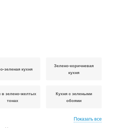
Зелено-коричневая
о-зеленая кухня
кухня
я в зелено-желтых
Кухня с зелеными
тонах
обоями
Показать все
Белая кухня
Синяя кухня