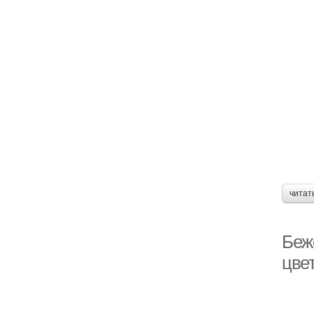
читат
Беж
цве