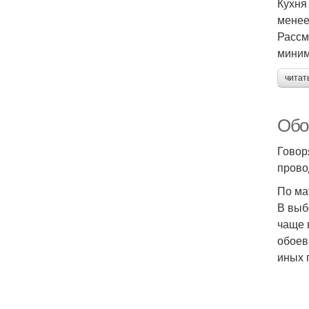
Кухня
менее
Рассм
миним
читат
Обо
Говор
прово
По ма
В выб
чаще 
обоев
иных 