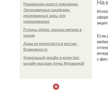
На 
Раздевалки нового поколения.
Эргономичные шкафчики,
Испол
продуманные зоны для
оформ
переодевания
акцен
Рулоны обоев: сколько метров в
Если 
одном
мебел
Дома из пенопласта в россии.
оттен
Возможности
интер
Уникальный дизайн и качество:
с фис
онлайн-магазин Анны Муравиной