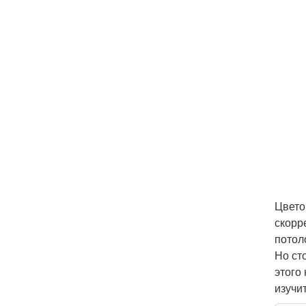
Цвето
скорр
потол
Но ст
этого
изучи