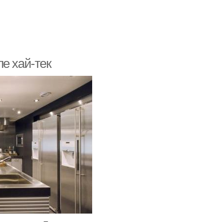
е хай-тек