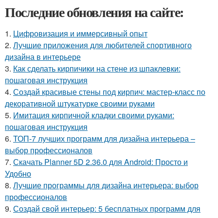
Последние обновления на сайте:
1.
Цифровизация и иммерсивный опыт
2.
Лучшие приложения для любителей спортивного
дизайна в интерьере
3.
Как сделать кирпичики на стене из шпаклевки:
пошаговая инструкция
4.
Создай красивые стены под кирпич: мастер-класс по
декоративной штукатурке своими руками
5.
Имитация кирпичной кладки своими руками:
пошаговая инструкция
6.
ТОП-7 лучших программ для дизайна интерьера –
выбор профессионалов
7.
Скачать Planner 5D 2.36.0 для Android: Просто и
Удобно
8.
Лучшие программы для дизайна интерьера: выбор
профессионалов
9.
Создай свой интерьер: 5 бесплатных программ для