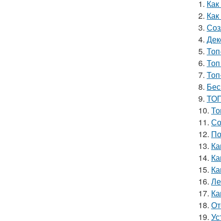
1.
Как
2.
Как
3.
Соз
4.
Дек
5.
Топ
6.
Топ
7.
Топ
8.
Бес
9.
ТОП
10.
То
11.
Со
12.
По
13.
Ка
14.
Ка
15.
Ка
16.
Ле
17.
Ка
18.
От
19.
Ус