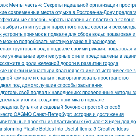
раж Мечты часть 4: Секреты идеальной организации простр
кие современные места отдыха в Ростове-на-Дону предлаг
фективные способы убрать царапины с пластика в салоне
к выбрать плинтус для паркетного пола: советы и рекоменд
к устроить приямок в подвале для сбора воды: пошаговая 
е можно попробовать местную кухню в Краснодаре
енаж грунтовых вод в подвале своими руками: пошаговая 
кие уникальные архитектурные стили представлены в здан
сскажите о роли железной дороги в развитии города
кие церкви и монастыри Красноярска имеют историческое 
одной комнате и спальня: как организовать пространство
двал под домом: лучшие способы засыпания
дготовь свой подвал к наводнению: проверенные методы 
дземная утопия: создание приямка в подвале
ределка бутылки в садовый бочонок: простой способ
кестр CAGMO Санкт-Петербург: история и достижения
ивительные проекты из пластиковых бутылок: 3 идеи для 
ansforming Plastic Bottles into Useful Items: 3 Creative Ideas
учшите безопасность и функциональность вашего гаража с