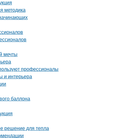
укция
ая методика
 начинающих
ссионалов
фессионалов
й мечты
рьера
спользуют профессионалы
ы и интерьера
ции
ового баллона
рукция
ое решение для тепла
комендации