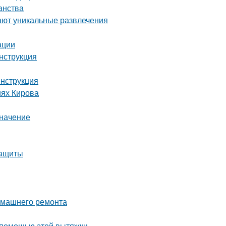
анства
ают уникальные развлечения
ации
инструкция
инструкция
иях Кирова
значение
защиты
домашнего ремонта
 помощью этой вытяжки