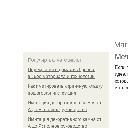
Маг
Мел
Популярные материалы
Если 
Перекрытия в домах из бревна:
идеал
выбор материала и технологии
котор
Как имитировать кирпичную кладку:
интер
пошаговая инструкция
Имитация декоративного камня от
А до Я: полное руководство
Имитация декоративного камня от
А до Я: полное руководство