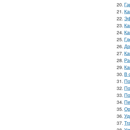
20.
Га
21.
Ка
22.
Эф
23.
Ка
24.
Ка
25.
Гд
26.
Др
27.
Ка
28.
Ра
29.
Ка
30.
В 
31.
По
32.
По
33.
По
34.
Пе
35.
Ор
36.
Уд
37.
Tr
38.
Ул