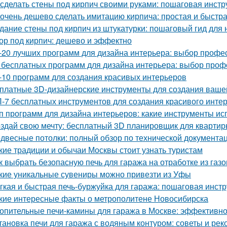
 сделать стены под кирпич своими руками: пошаговая инстр
 очень дешево сделать имитацию кирпича: простая и быстр
дание стены под кирпич из штукатурки: пошаговый гид для
ор под кирпич: дешево и эффектно
-20 лучших программ для дизайна интерьера: выбор профе
 бесплатных программ для дизайна интерьера: выбор про
-10 программ для создания красивых интерьеров
платные 3D-дизайнерские инструменты для создания ваше
-7 бесплатных инструментов для создания красивого инте
п программ для дизайна интерьеров: какие инструменты и
здай свою мечту: бесплатный 3D планировщик для квартир
двесные потолки: полный обзор по технической документа
кие традиции и обычаи Москвы стоит узнать туристам
к выбрать безопасную печь для гаража на отработке из газ
кие уникальные сувениры можно привезти из Уфы
гкая и быстрая печь-буржуйка для гаража: пошаговая инст
кие интересные факты о метрополитене Новосибирска
опительные печи-камины для гаража в Москве: эффективн
тановка печи для гаража с водяным контуром: советы и ре