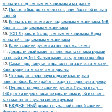
кровати с подъемным механизмом и матрасом
37.
Просто и быстро: секреты создания большой пены в
ванной
38.
Кровать с ящиками или подъемным механизмом. №5.
Кровать с подъемным механизмом
39.
ТОП-5 кроватей с подьемным механизмом. Виды
кроватей с подъемным механизмом
40.
Камин своими руками из пеноплекса схема
41.
Декоративный камин из пенопласта своими руками
на новый год. №1. Фальш-камин из картонных коробок
42.
Самая продвинутая и правильная заливка отмостки..
Конструкция отмостки и материалы
43.
Что входит в черновую отделку квартиры в
новостройке.. Какие работы входят в черновую отделку
44.
Пугало огородное своими руками. Пугало в сад —
140 фото и видео описание креативных идей и советы,
как смастерить пугало своими руками
45.
БЮДЖЕТНЫЙ ремонт в ужасной ванной своими..
Рекомендации специалистов