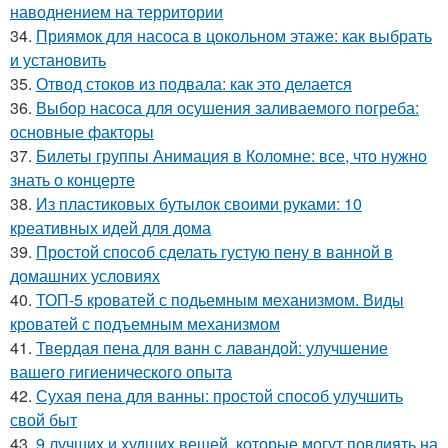
наводнением на территории
34.
Приямок для насоса в цокольном этаже: как выбрать
и установить
35.
Отвод стоков из подвала: как это делается
36.
Выбор насоса для осушения заливаемого погреба:
основные факторы
37.
Билеты группы Анимация в Коломне: все, что нужно
знать о концерте
38.
Из пластиковых бутылок своими руками: 10
креативных идей для дома
39.
Простой способ сделать густую пену в ванной в
домашних условиях
40.
ТОП-5 кроватей с подьемным механизмом. Виды
кроватей с подъемным механизмом
41.
Твердая пена для ванн с лавандой: улучшение
вашего гигиенического опыта
42.
Сухая пена для ванны: простой способ улучшить
свой быт
43.
9 лучших и худших вещей, которые могут повлиять на