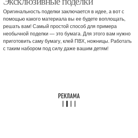
Эксклюзивные поделки
Оригинальность поделки заключается в идее, а вот с
помощью какого материала вы ее будете воплощать,
Поделки из природного
решать вам! Самый простой способ для примера
Красивые поделки
материала
необычной поделки — это бумага. Для этого вам нужно
приготовить саму бумагу, клей ПВХ, ножницы. Работать
с таким набором под силу даже вашим детям!
Поделки из подручных
Лёгкие поделки
материалов
Поделки из разных
Поделки на кухню
материалов
Полезные поделки
Поделки для дачи