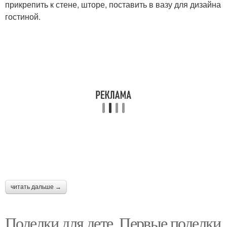
прикрепить к стене, шторе, поставить в вазу для дизайна
гостиной.
Поделки из листьев
Поделки из шишек
Поделки из природных
Поделки для детского
материалов
сада
Поделка на участке
Красивая поделка
Поделки на весенние
читать дальше →
Поделка в садик
праздники
Поделки для дете. Первые поделки