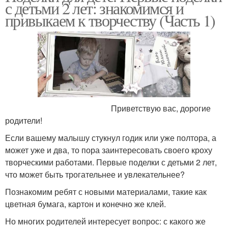
с детьми 2 лет: знакомимся и
привыкаем к творчеству (Часть 1)
Поделки в детский сад
Поделки для украшения
Осенние поделки
Весенние поделки
Приветствую вас, дорогие
родители!
Поделки на весеннюю
Пальчиковые поделки
Если вашему малышу стукнул годик или уже полтора, а
тему
может уже и два, то пора заинтересовать своего кроху
творческими работами. Первые поделки с детьми 2 лет,
что может быть трогательнее и увлекательнее?
Материалы для
Пластиковые поделки
Познакомим ребят с новыми материалами, такие как
поделок
цветная бумага, картон и конечно же клей.
Но многих родителей интересует вопрос: с какого же