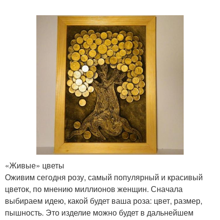
Аппликации для
Поделки с детьми
малышей
Шаблоны для малышей
Поделки для детей
Поделки для ребенка
Поделки из пластилина
«Живые» цветы
Оживим сегодня розу, самый популярный и красивый
цветок, по мнению миллионов женщин. Сначала
Поделка из природного
Поделки в садик
выбираем идею, какой будет ваша роза: цвет, размер,
материала
пышность. Это изделие можно будет в дальнейшем