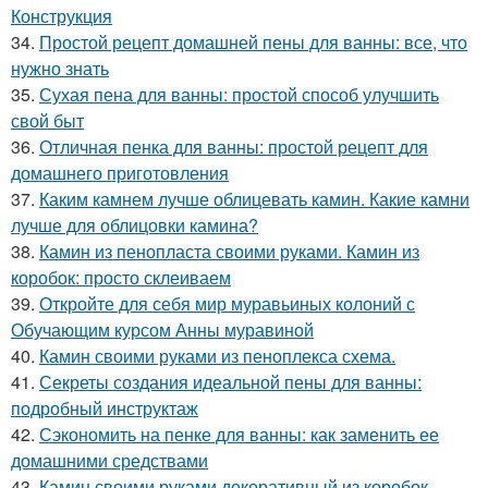
Конструкция
34.
Простой рецепт домашней пены для ванны: все, что
нужно знать
35.
Сухая пена для ванны: простой способ улучшить
свой быт
36.
Отличная пенка для ванны: простой рецепт для
домашнего приготовления
37.
Каким камнем лучше облицевать камин. Какие камни
лучше для облицовки камина?
38.
Камин из пенопласта своими руками. Камин из
коробок: просто склеиваем
39.
Откройте для себя мир муравьиных колоний с
Обучающим курсом Анны муравиной
40.
Камин своими руками из пеноплекса схема.
41.
Секреты создания идеальной пены для ванны:
подробный инструктаж
42.
Сэкономить на пенке для ванны: как заменить ее
домашними средствами
43.
Камин своими руками декоративный из коробок.