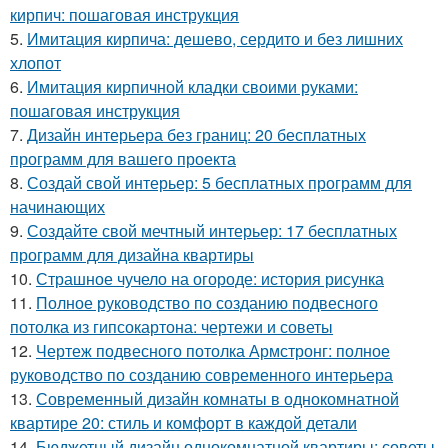
кирпич: пошаговая инструкция
5.
Имитация кирпича: дешево, сердито и без лишних
хлопот
6.
Имитация кирпичной кладки своими руками:
пошаговая инструкция
7.
Дизайн интерьера без границ: 20 бесплатных
программ для вашего проекта
8.
Создай свой интерьер: 5 бесплатных программ для
начинающих
9.
Создайте свой мечтный интерьер: 17 бесплатных
программ для дизайна квартиры
10.
Страшное чучело на огороде: история рисунка
11.
Полное руководство по созданию подвесного
потолка из гипсокартона: чертежи и советы
12.
Чертеж подвесного потолка Армстронг: полное
руководство по созданию современного интерьера
13.
Современный дизайн комнаты в однокомнатной
квартире 20: стиль и комфорт в каждой детали
14.
Бюджетный дизайн однокомнатной квартиры: советы