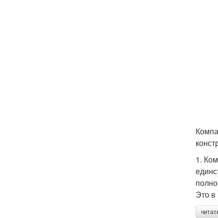
Компа
конст
1. Ко
единс
полно
Это в
читат