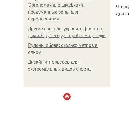
Эргономичные шкафчики,
Что н
продуманные зоны для
Для с
переодевания
Другие способы украсить фронтон
дома. Сруб и брус: проблема усадки
Рулоны обоев: сколько метров в
одном
Дизайн интерьеров для
экстремальных видов спорта