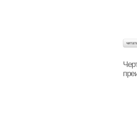
читат
Чер
пре