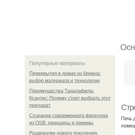
Осн
Популярные материалы
Перекрытия в домах из бревна:
выбор материала и технологии
Преимущества Тадалафила-
Ксантис: Почему стоит выбрать этот
препарат
Стр
Создание современного фронтона
Печь 
из OSB: принципы и приемы
помещ
Раздевалки нового поколения.