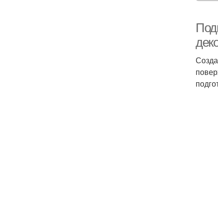
Подг
дек
Созда
повер
подго