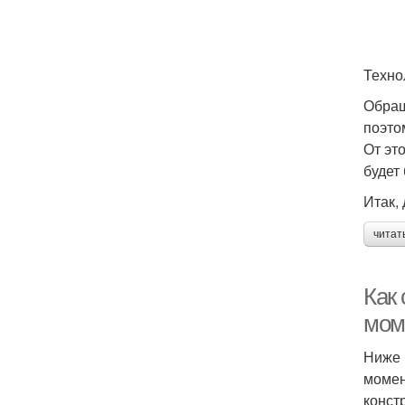
Техно
Обращ
поэто
От эт
будет
Итак,
читат
Как
мом
Ниже 
момен
конст