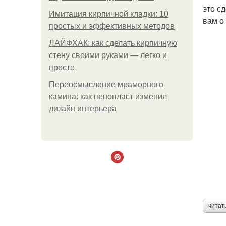
это с
Имитация кирпичной кладки: 10
вам о
простых и эффективных методов
ЛАЙФХАК: как сделать кирпичную
стену своими руками — легко и
просто
Переосмысление мраморного
камина: как пенопласт изменил
дизайн интерьера
читат