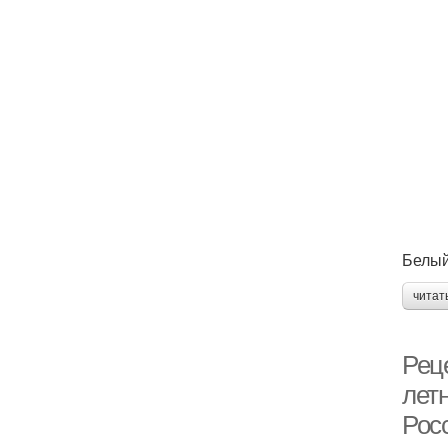
Белый
читат
Реце
лет
Рос