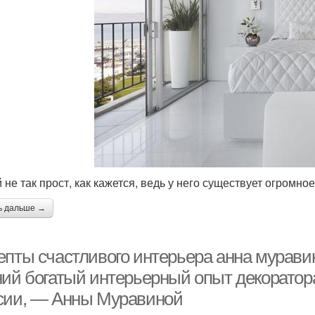
 не так прост, как кажется, ведь у него существует огромное
ь дальше →
пты счастливого интерьера анна муравина
ний богатый интерьерный опыт декоратора
сии, — Анны Муравиной