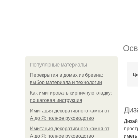
Осв
Популярные материалы
Цв
Перекрытия в домах из бревна:
выбор материала и технологии
Как имитировать кирпичную кладку:
пошаговая инструкция
Диза
Имитация декоративного камня от
А до Я: полное руководство
Дизай
прост
Имитация декоративного камня от
иметь
А до Я: полное руководство