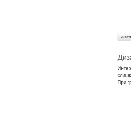
читат
Диз
Интер
слишк
При г