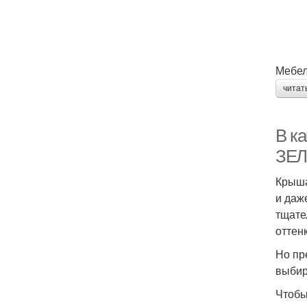
Мебел
читат
В к
ЗЕ
Крыша
и даж
тщате
оттен
Но пр
выбир
Чтобы