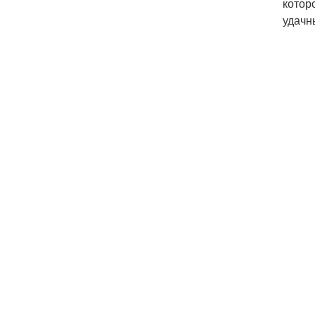
котор
удачн