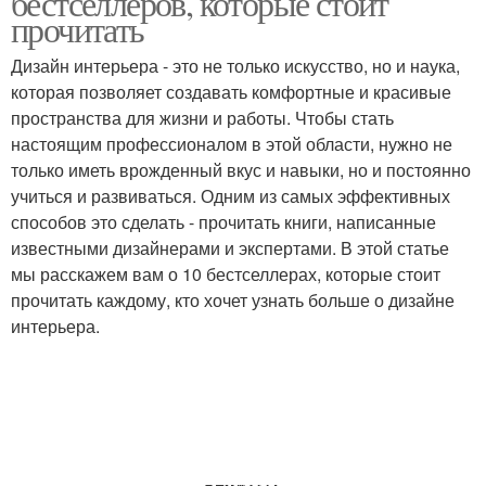
бестселлеров, которые стоит
прочитать
Дизайн интерьера - это не только искусство, но и наука,
которая позволяет создавать комфортные и красивые
Современный дизайн
Эксклюзивный дизайн
пространства для жизни и работы. Чтобы стать
настоящим профессионалом в этой области, нужно не
только иметь врожденный вкус и навыки, но и постоянно
учиться и развиваться. Одним из самых эффективных
Дизайн в светлых тонах
Кантри в дизайне
способов это сделать - прочитать книги, написанные
известными дизайнерами и экспертами. В этой статье
мы расскажем вам о 10 бестселлерах, которые стоит
прочитать каждому, кто хочет узнать больше о дизайне
интерьера.
Книги по дизайну
Декор для дизайна
Советы в дизайне