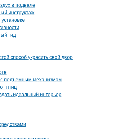
оздух в подвале
ный инструктаж
и установке
тивности
ный гид
той способ украсить свой двор
оте
ь с подъемным механизмом
от птиц
оздать идеальный интерьер
 средствами
зновидности отмосток