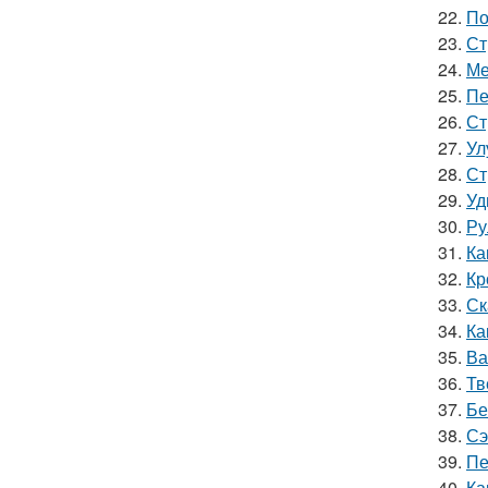
22.
По
23.
Ст
24.
Ме
25.
Пе
26.
Ст
27.
Ул
28.
Ст
29.
Уд
30.
Ру
31.
Ка
32.
Кр
33.
Ск
34.
Ка
35.
Ва
36.
Тв
37.
Бе
38.
Сэ
39.
Пе
40.
Ка