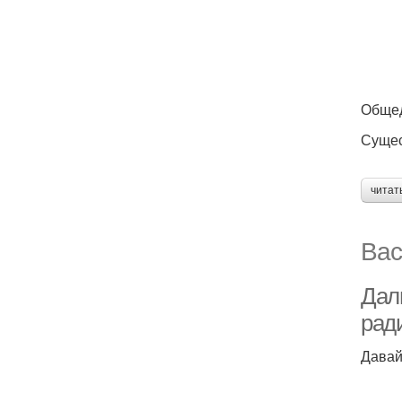
Общед
Сущес
читат
Вас
Дал
рад
Давай