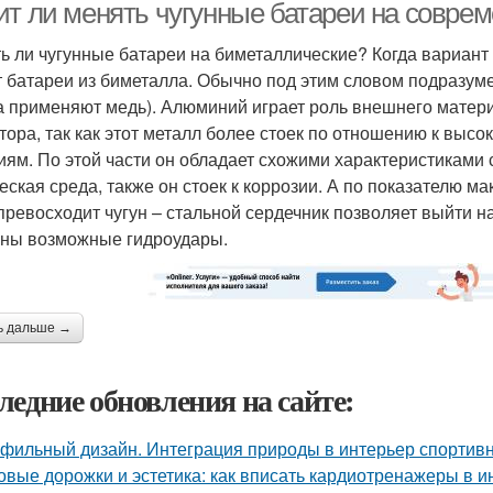
ит ли менять чугунные батареи на совре
ь ли чугунные батареи на биметаллические? Когда вариант
т батареи из биметалла. Обычно под этим словом подразуме
а применяют медь). Алюминий играет роль внешнего матери
тора, так как этот металл более стоек по отношению к выс
иям. По этой части он обладает схожими характеристиками 
еская среда, также он стоек к коррозии. А по показателю 
превосходит чугун – стальной сердечник позволяет выйти н
ны возможные гидроудары.
ь дальше →
ледние обновления на сайте:
фильный дизайн. Интеграция природы в интерьер спортив
овые дорожки и эстетика: как вписать кардиотренажеры в и