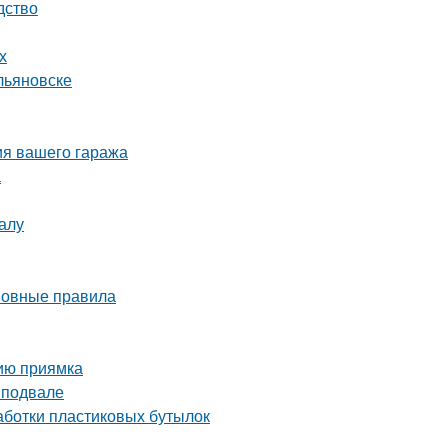
дство
х
льяновске
ия вашего гаража
а
алу
сновные правила
нию приямка
 подвале
аботки пластиковых бутылок