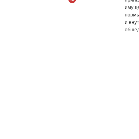
имуще
нормы
и вну
общед