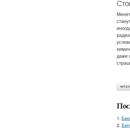
Сто
Менят
стану
иногд
радиа
услов
химич
даже 
страш
читат
Пос
1.
Био
2.
Бег