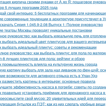
тация кирпича своими руками от А до Я: пошаговое руково
ор 5 лучших программ 2025 года
дай свой интерьер: 5 бесплатных программ для начинающи
ие современные тенденции в архитектуре присутствуют в У
 скачать Серия 1.045.9-2.08 Выпуск 1: Полное руководство
ие театры Москвы проводят уникальные постановки
ное руководство: как выбрать идеальную печь для отоплен
к выбрать идеальный цвет плинтусов для вашего интерьер
к выбрать идеальный плинтус: советы и рекомендации
лное руководство: как выбрать плинтус для пола по матери
п-8 лучших плинтусов для пола: рейтинг и обзор
к промышленность влияла на культурную жизнь города
кую картину выбрать для зала над диваном по фен-шуй: о
кие возможности для активного отдыха есть в Улан-Удэ
к разместить картины в интерьере: основные правила
учшите эффективность насоса в погребе: советы по созда
к правильно установить приёмник для дренажного насоса в
реосмыслите свой мусор: 20 удивительных идей для перер
илизация бутылок из ПЭТ: как из них сделать удобные вещи