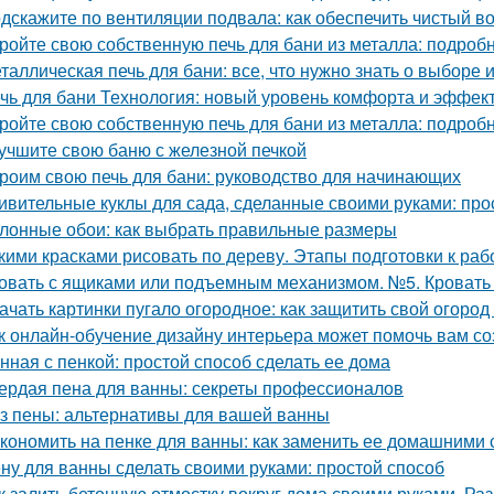
дскажите по вентиляции подвала: как обеспечить чистый в
ройте свою собственную печь для бани из металла: подроб
таллическая печь для бани: все, что нужно знать о выборе 
чь для бани Технология: новый уровень комфорта и эффек
ройте свою собственную печь для бани из металла: подроб
учшите свою баню с железной печкой
роим свою печь для бани: руководство для начинающих
ивительные куклы для сада, сделанные своими руками: прос
лонные обои: как выбрать правильные размеры
кими красками рисовать по дереву. Этапы подготовки к раб
овать с ящиками или подъемным механизмом. №5. Кроват
ачать картинки пугало огородное: как защитить свой огород 
к онлайн-обучение дизайну интерьера может помочь вам с
нная с пенкой: простой способ сделать ее дома
ердая пена для ванны: секреты профессионалов
з пены: альтернативы для вашей ванны
кономить на пенке для ванны: как заменить ее домашними
ну для ванны сделать своими руками: простой способ
к залить бетонную отмостку вокруг дома своими руками. Ра