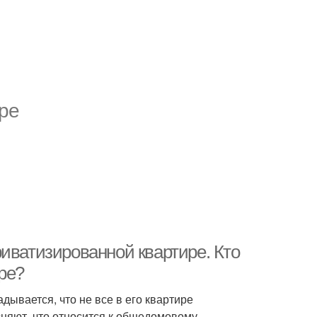
ре
иватизированной квартире. Кто
ре?
дывается, что не все в его квартире
няют, что относится к общедомовому