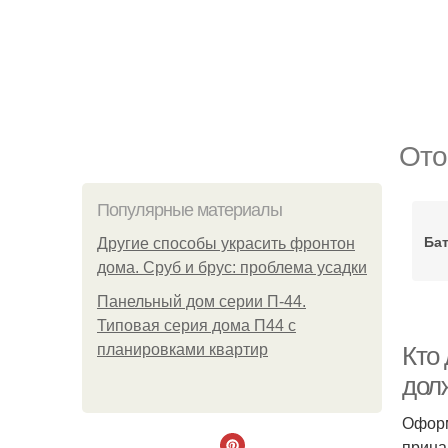
Ото
Популярные материалы
Бат
Другие способы украсить фронтон
дома. Сруб и брус: проблема усадки
Панельный дом серии П-44.
Типовая серия дома П44 с
планировками квартир
Кто
дол
Оформ
прина