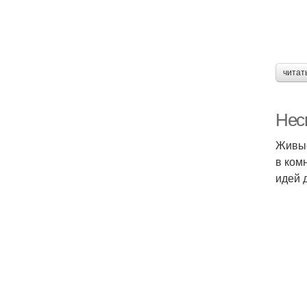
читат
Нес
Живые
в ком
идей 