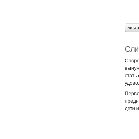
читат
Сли
Совре
вынуж
стать
удово
Перво
предн
дети 