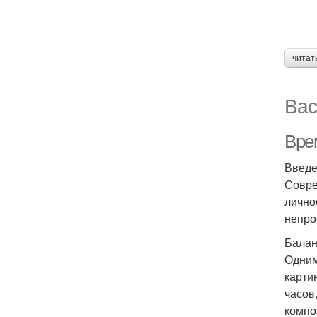
читат
Вас
Врем
Введ
Совре
лично
непро
Балан
Одним
карти
часов
компо