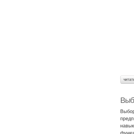
читат
Выб
Выбор
предп
навык
функц