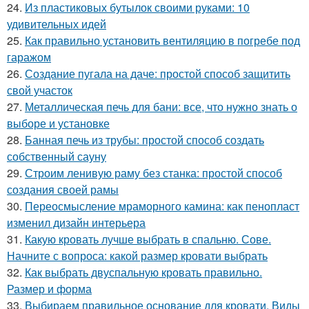
24.
Из пластиковых бутылок своими руками: 10
удивительных идей
25.
Как правильно установить вентиляцию в погребе под
гаражом
26.
Создание пугала на даче: простой способ защитить
свой участок
27.
Металлическая печь для бани: все, что нужно знать о
выборе и установке
28.
Банная печь из трубы: простой способ создать
собственный сауну
29.
Строим ленивую раму без станка: простой способ
создания своей рамы
30.
Переосмысление мраморного камина: как пенопласт
изменил дизайн интерьера
31.
Какую кровать лучше выбрать в спальню. Сове.
Начните с вопроса: какой размер кровати выбрать
32.
Как выбрать двуспальную кровать правильно.
Размер и форма
33.
Выбираем правильное основание для кровати. Виды