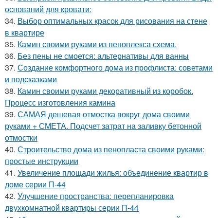
оснований для кровати:
34.
Выбор оптимальных красок для рисования на стене
в квартире
35.
Камин своими руками из пеноплекса схема.
36.
Без пены не смоется: альтернативы для ванны
37.
Создание комфортного дома из профлиста: советами
и подсказками
38.
Камин своими руками декоративный из коробок.
Процесс изготовления камина
39.
САМАЯ дешевая отмостка вокруг дома своими
руками + СМЕТА. Подсчет затрат на заливку бетонной
отмостки
40.
Строительство дома из пенопласта своими руками:
простые инструкции
41.
Увеличение площади жилья: объединение квартир в
доме серии П-44
42.
Улучшение пространства: перепланировка
двухкомнатной квартиры серии П-44