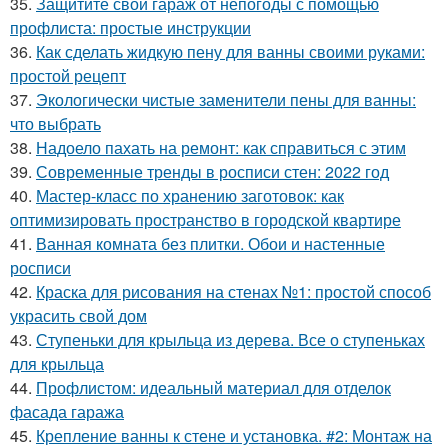
35.
Защитите свой гараж от непогоды с помощью
профлиста: простые инструкции
36.
Как сделать жидкую пену для ванны своими руками:
простой рецепт
37.
Экологически чистые заменители пены для ванны:
что выбрать
38.
Надоело пахать на ремонт: как справиться с этим
39.
Современные тренды в росписи стен: 2022 год
40.
Мастер-класс по хранению заготовок: как
оптимизировать пространство в городской квартире
41.
Ванная комната без плитки. Обои и настенные
росписи
42.
Краска для рисования на стенах №1: простой способ
украсить свой дом
43.
Ступеньки для крыльца из дерева. Все о ступеньках
для крыльца
44.
Профлистом: идеальный материал для отделок
фасада гаража
45.
Крепление ванны к стене и установка. #2: Монтаж на