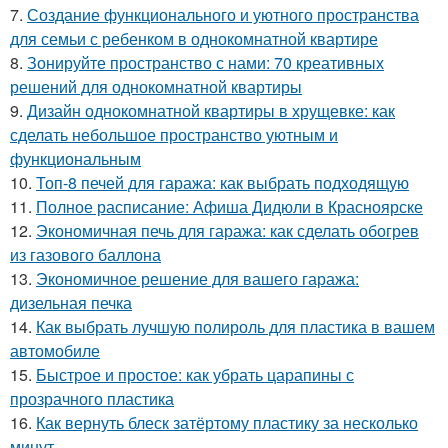
7.
Создание функционального и уютного пространства
для семьи с ребенком в однокомнатной квартире
8.
Зонируйте пространство с нами: 70 креативных
решений для однокомнатной квартиры
9.
Дизайн однокомнатной квартиры в хрущевке: как
сделать небольшое пространство уютным и
функциональным
10.
Топ-8 печей для гаража: как выбрать подходящую
11.
Полное расписание: Афиша Дидюли в Красноярске
12.
Экономичная печь для гаража: как сделать обогрев
из газового баллона
13.
Экономичное решение для вашего гаража:
дизельная печка
14.
Как выбрать лучшую полироль для пластика в вашем
автомобиле
15.
Быстрое и простое: как убрать царапины с
прозрачного пластика
16.
Как вернуть блеск затёртому пластику за несколько
минут