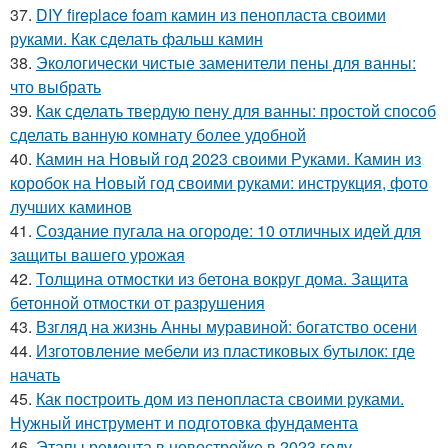
37.
DIY fireplace foam камин из пенопласта своими
руками. Как сделать фальш камин
38.
Экологически чистые заменители пены для ванны:
что выбрать
39.
Как сделать твердую пену для ванны: простой способ
сделать ванную комнату более удобной
40.
Камин на Новый год 2023 своими Руками. Камин из
коробок на Новый год своими руками: инструкция, фото
лучших каминов
41.
Создание пугала на огороде: 10 отличных идей для
защиты вашего урожая
42.
Толщина отмостки из бетона вокруг дома. Защита
бетонной отмостки от разрушения
43.
Взгляд на жизнь Анны муравиной: богатство осени
44.
Изготовление мебели из пластиковых бутылок: где
начать
45.
Как построить дом из пенопласта своими руками.
Нужный инструмент и подготовка фундамента
46.
Этапы ремонта в новостройке в 2023 году.