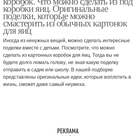
коробок. Что можно сделать из под
коробки яиц. Оригинальные
поделки, которые можно
смастерить из обычных картонок
Папье-маше из
для яиц
Поделки из коробок
упаковки
Иногда из ненужных вещей, можно сделать интересные
поделки вместе с детьми. Посмотрите, что можно
сделать из картонных коробок для яиц. Тогда вы не
Поделки из яичных
Детские поделки
будете долго ломать голову, не зная какую поделку
упаковок
отправить в садик или школу. В нашей подборке
представлены оригинальные идеи, которые воплотить в
жизнь, сможет даже самый неумеха.
Поделки из решетки
Новогодние поделки
Поделки из яичных
Поделки из картонных
ячеек
коробок