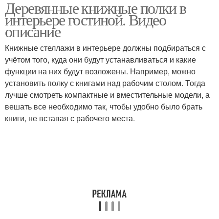
Деревянные книжные полки в
Полки в зал
Полки на стену
интерьере гостиной. Видео
описание
Книжные стеллажи в интерьере должны подбираться с
учётом того, куда они будут устанавливаться и какие
Полки от икеа
Материал для полок
функции на них будут возложены. Например, можно
установить полку с книгами над рабочим столом. Тогда
лучше смотреть компактные и вместительные модели, а
вешать все необходимо так, чтобы удобно было брать
Навесные полки
книги, не вставая с рабочего места.