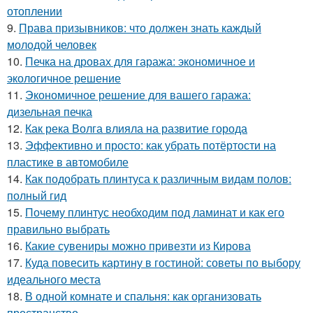
отоплении
9.
Права призывников: что должен знать каждый
молодой человек
10.
Печка на дровах для гаража: экономичное и
экологичное решение
11.
Экономичное решение для вашего гаража:
дизельная печка
12.
Как река Волга влияла на развитие города
13.
Эффективно и просто: как убрать потёртости на
пластике в автомобиле
14.
Как подобрать плинтуса к различным видам полов:
полный гид
15.
Почему плинтус необходим под ламинат и как его
правильно выбрать
16.
Какие сувениры можно привезти из Кирова
17.
Куда повесить картину в гостиной: советы по выбору
идеального места
18.
В одной комнате и спальня: как организовать
пространство