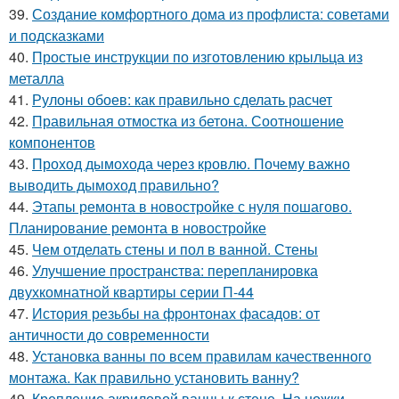
39.
Создание комфортного дома из профлиста: советами
и подсказками
40.
Простые инструкции по изготовлению крыльца из
металла
41.
Рулоны обоев: как правильно сделать расчет
42.
Правильная отмостка из бетона. Соотношение
компонентов
43.
Проход дымохода через кровлю. Почему важно
выводить дымоход правильно?
44.
Этапы ремонта в новостройке с нуля пошагово.
Планирование ремонта в новостройке
45.
Чем отделать стены и пол в ванной. Стены
46.
Улучшение пространства: перепланировка
двухкомнатной квартиры серии П-44
47.
История резьбы на фронтонах фасадов: от
античности до современности
48.
Установка ванны по всем правилам качественного
монтажа. Как правильно установить ванну?
49.
Крепление акриловой ванны к стене. На ножки