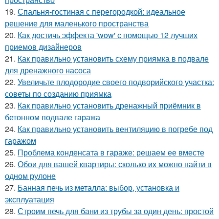
19.
Спальня-гостиная с перегородкой: идеальное
решение для маленького пространства
20.
Как достичь эффекта 'wow' с помощью 12 лучших
приемов дизайнеров
21.
Как правильно установить схему приямка в подвале
для дренажного насоса
22.
Увеличьте плодородие своего подворийского участка:
советы по созданию приямка
23.
Как правильно установить дренажный приёмник в
бетонном подвале гаража
24.
Как правильно установить вентиляцию в погребе под
гаражом
25.
Проблема конденсата в гараже: решаем ее вместе
26.
Обои для вашей квартиры: сколько их можно найти в
одном рулоне
27.
Банная печь из металла: выбор, установка и
эксплуатация
28.
Строим печь для бани из трубы за один день: простой