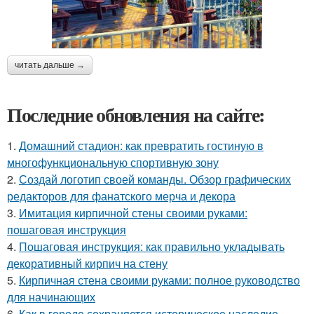
читать дальше →
Последние обновления на сайте:
1.
Домашний стадион: как превратить гостиную в
многофункциональную спортивную зону
2.
Создай логотип своей команды. Обзор графических
редакторов для фанатского мерча и декора
3.
Имитация кирпичной стены своими руками:
пошаговая инструкция
4.
Пошаговая инструкция: как правильно укладывать
декоративный кирпич на стену
5.
Кирпичная стена своими руками: полное руководство
для начинающих
6.
Как в городе сохраняется историческое наследие