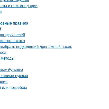
оветы и рекомендации
и
сновные правила
й
ля двух целей
ажного насоса
 выбрать подходящий дренажный насос
соса
и методы
овые бутылки
 своими руками
ание
м или погребом