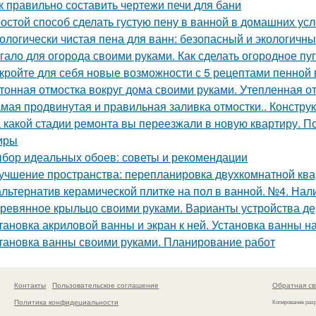
к правильно составить чертежи печи для бани
остой способ сделать густую пену в ванной в домашних ус
ологически чистая пена для ванн: безопасный и экологичн
гало для огорода своими руками. Как сделать огородное п
кройте для себя новые возможности с 5 рецептами пенной
тонная отмостка вокруг дома своими руками. Утепленная о
мая продвинутая и правильная заливка отмостки.. Констру
 какой стадии ремонта вы переезжали в новую квартиру. П
иры
бор идеальных обоев: советы и рекомендации
учшение пространства: перепланировка двухкомнатной ква
альтернатив керамической плитке на пол в ванной. №4. Нал
ревянное крыльцо своими руками. Варианты устройства д
тановка акриловой ванны и экран к ней. Установка ванны на
тановка ванны своими руками. Планирование работ
Контакты
Пользовательское соглашение
Обратная св
Политика конфидециальности
Копирование раз