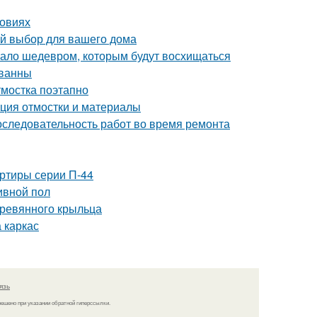
ловиях
ый выбор для вашего дома
угало шедевром, которым будут восхищаться
 ванны
тмостка поэтапно
кция отмостки и материалы
оследовательность работ во время ремонта
ртиры серии П-44
ивной пол
еревянного крыльца
 каркас
язь
решено при указании обратной гиперссылки.