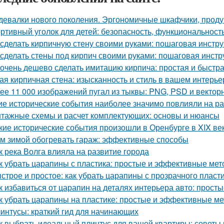
девалки нового поколения. Эргономичные шкафчики, прод
ртивный уголок для детей: безопасность, функциональност
 сделать кирпичную стену своими руками: пошаговая инстр
 сделать стены под кирпич своими руками: пошаговая инстр
 очень дешево сделать имитацию кирпича: простая и быстр
ая кирпичная стена: изысканность и стиль в вашем интерье
ее 11 000 изображений пугал из тыквы: PNG, PSD и векто
ие исторические события наиболее значимо повлияли на р
тажные схемы и расчет комплектующих: основы и нюансы
кие исторические события произошли в Оренбурге в XIX ве
м зимой обогревать гараж: эффективные способы
к река Волга влияла на развитие города
к убрать царапины с пластика: простые и эффективные ме
строе и простое: как убрать царапины с прозрачного пласт
к избавиться от царапин на деталях интерьера авто: прос
к убрать царапины на пластике: простые и эффективные м
интусы: краткий гид для начинающих
к выбрать идеальный плинтус для вашей квартиры: советы