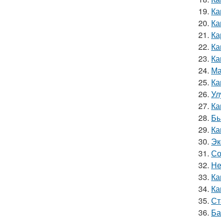
19.
Ка
20.
Ка
21.
Ка
22.
Ка
23.
Ка
24.
Ма
25.
Ка
26.
Ул
27.
Ка
28.
Бы
29.
Ка
30.
Эк
31.
Со
32.
Не
33.
Ка
34.
Ка
35.
Ст
36.
Ба