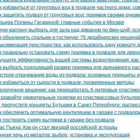
к избавиться от грунтовых вод в подвале частного дома: с
к защитить подвал от грунтовых вод: приямок своими рукам
рьера Полины Гагариной: главные события в Москве
кую картину выбрать для зала над диваном по фен-шуй: о
к объединить спальню и гостиную: 75 дизайнерских решени
ксимизация пространства: как использовать одну комнату д
к правильно установить схему приямка в подвале для дрен
учшите эффективность вашей системы водоотведения: как
к выбрать подходящий размер приямка для дренажного на
строе откачивание воды из подвала: основные принципы 
к избавиться от сырости в подвале: проверенные методы
ологичное решение: как переработать 5-литровые пластик
здавайте удивительные поделки из пластмассовых бутылок
 пропустите концерты Бутырки в Санкт-Петербурге: распис
к обеспечить оптимальную вентиляцию в гараже с подвало
к построить схему вытяжки в гараже без подвала
ас Пьеха: Как он стал звездой российской эстрады
нная печь из металла: выбор, установка и эксплуатация