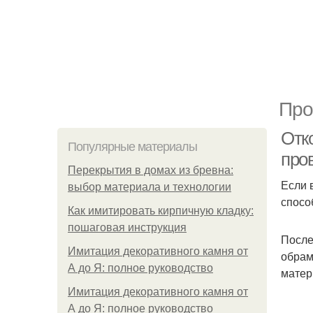
Про
Отк
Популярные материалы
про
Перекрытия в домах из бревна:
Если 
выбор материала и технологии
спосо
Как имитировать кирпичную кладку:
пошаговая инструкция
После
Имитация декоративного камня от
обрам
А до Я: полное руководство
матер
Имитация декоративного камня от
А до Я: полное руководство