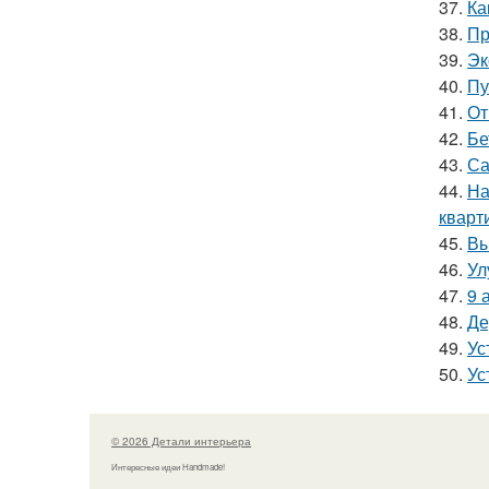
37.
Ка
38.
Пр
39.
Эк
40.
Пу
41.
От
42.
Бе
43.
Са
44.
На
кварт
45.
Вы
46.
Ул
47.
9 
48.
Де
49.
Ус
50.
Ус
© 2026 Детали интерьера
Интересные идеи Handmade!