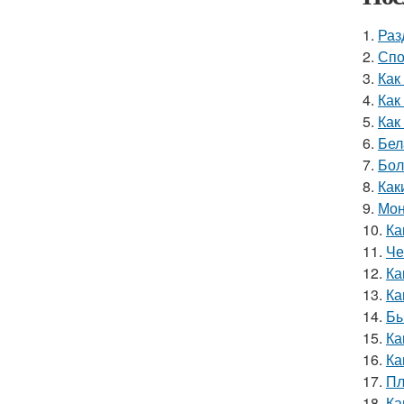
1.
Раз
2.
Спо
3.
Как
4.
Как
5.
Как
6.
Бел
7.
Бол
8.
Как
9.
Мон
10.
Ка
11.
Че
12.
Ка
13.
Ка
14.
Бы
15.
Ка
16.
Ка
17.
Пл
18.
Ка