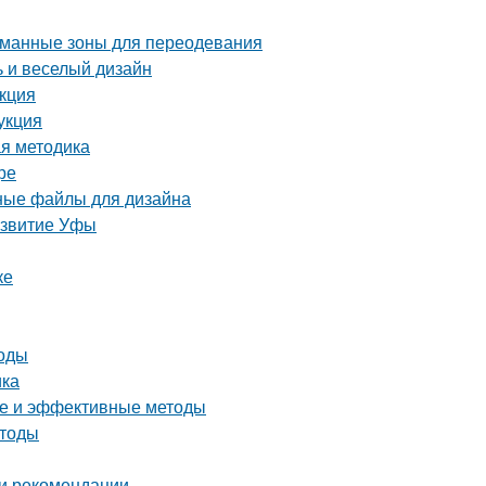
уманные зоны для переодевания
ь и веселый дизайн
укция
укция
ая методика
ре
рные файлы для дизайна
азвитие Уфы
ке
тоды
ика
тые и эффективные методы
етоды
 и рекомендации