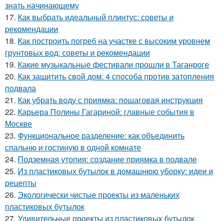
знать начинающему
17.
Как выбрать идеальный плинтус: советы и
рекомендации
18.
Как построить погреб на участке с высоким уровнем
грунтовых вод: советы и рекомендации
19.
Какие музыкальные фестивали прошли в Таганроге
20.
Как защитить свой дом: 4 способа против затопления
подвала
21.
Как убрать воду с приямка: пошаговая инструкция
22.
Карьера Полины Гагариной: главные события в
Москве
23.
Функциональное разделение: как объединить
спальню и гостиную в одной комнате
24.
Подземная утопия: создание приямка в подвале
25.
Из пластиковых бутылок в домашнюю уборку: идеи и
рецепты
26.
Экологически чистые проекты из маленьких
пластиковых бутылок
27.
Удивительные проекты из пластиковых бутылок,