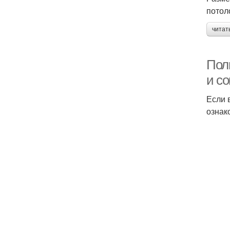
потол
читат
Полн
и с
Если 
ознак