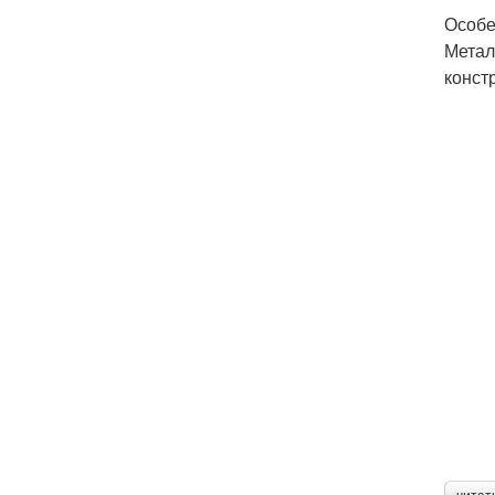
Особе
Метал
конст