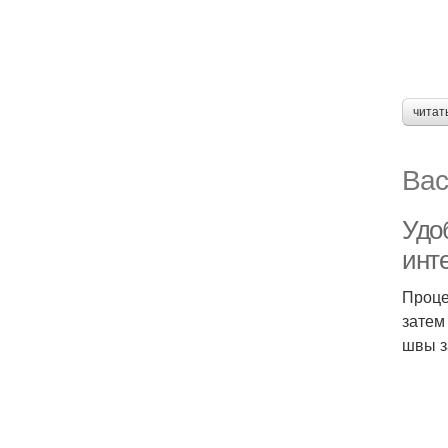
читат
Вас
Удо
инт
Проце
затем
швы з