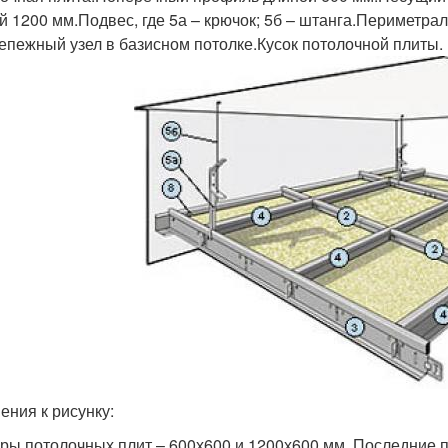
й 1200 мм.Подвес, где 5а – крючок; 5б – штанга.Периметра
епежный узел в базисном потолке.Кусок потолочной плиты.
ения к рисунку:
ры потолочных плит – 600х600 и 1200х600 мм. Последние 