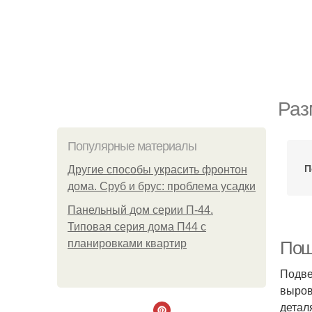
Раз
Популярные материалы
П
Другие способы украсить фронтон
дома. Сруб и брус: проблема усадки
Панельный дом серии П-44.
Типовая серия дома П44 с
планировками квартир
Пош
Подве
выров
детал