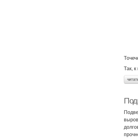
Точеч
Так, 
читат
Под
Подве
выров
долго
прочн