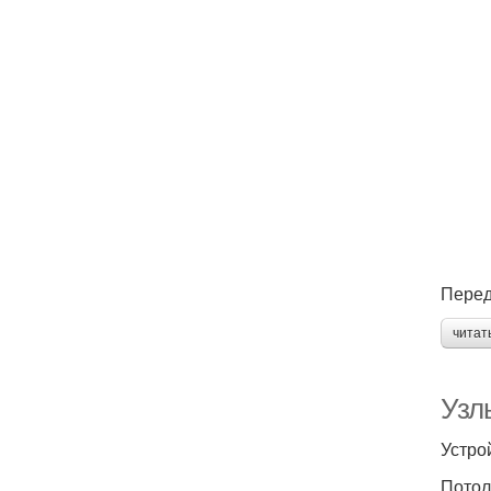
Перед
читат
Узл
Устро
Потол