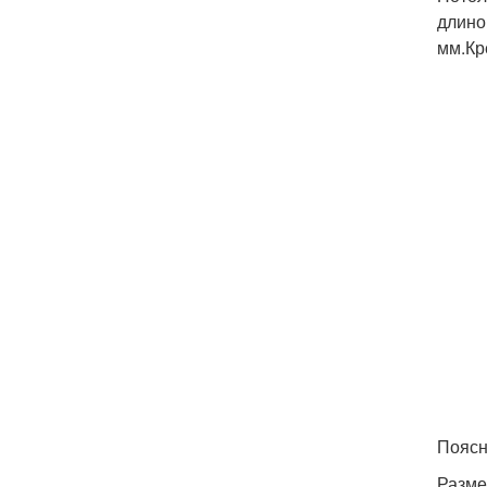
длино
мм.Кр
Поясн
Разме