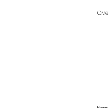
Сме
Начин