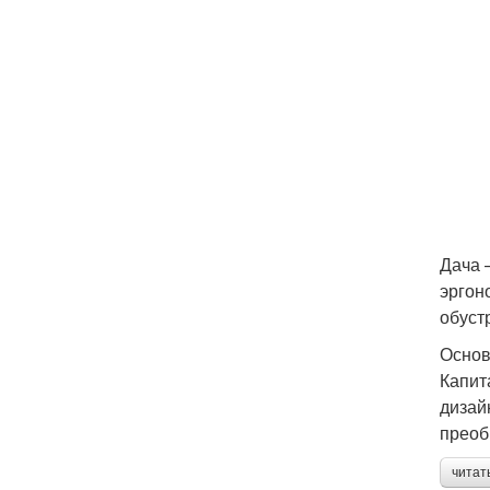
Дача 
эргон
обуст
Основ
Капит
дизай
преоб
читат