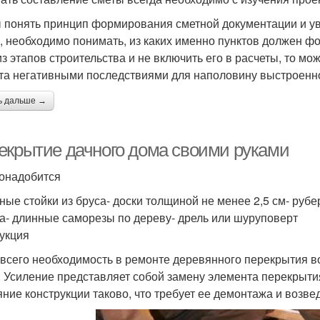
 понять принцип формирования сметной документации и у
, необходимо понимать, из каких именно пунктов должен фо
из этапов строительства и не включить его в расчеты, то м
та негативными последствиями для наполовину выстроенно
ь дальше →
екрытие дачного дома своими руками
онадобится
рные стойки из бруса- доски толщиной не менее 2,5 см- руб
а- длинные саморезы по дереву- дрель или шуруповерт
укция
всего необходимость в ремонте деревянного перекрытия в
. Усиление представляет собой замену элемента перекрытия
яние конструкции таково, что требует ее демонтажа и возве