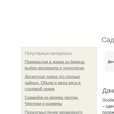
Сад
Популярные материалы
Да
Перекрытия в домах из бревна:
выбор материала и технологии
Десертная ложка это сколько
чайных. Объем и мера веса в
столовой ложке
Дач
Скамейки из дерева чертеж.
Особе
Чертежи и размеры
– оди
полож
Переосмысление мраморного