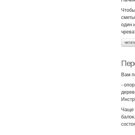
Чтобы
сметы
один 
чрева
читат
Пер
Вам п
- опо
дерев
Инстр
Чаще 
балок
состо