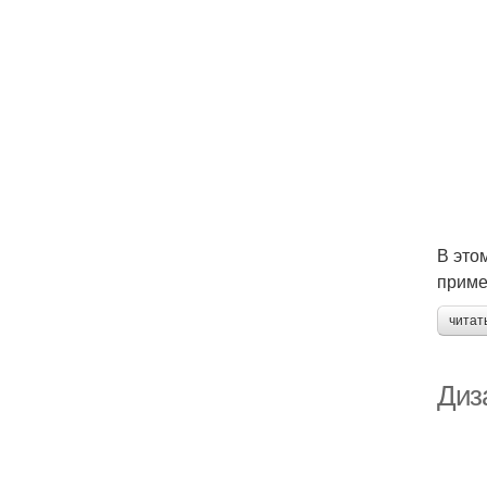
В это
приме
читат
Диз