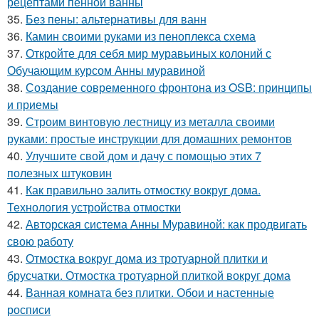
рецептами пенной ванны
35.
Без пены: альтернативы для ванн
36.
Камин своими руками из пеноплекса схема
37.
Откройте для себя мир муравьиных колоний с
Обучающим курсом Анны муравиной
38.
Создание современного фронтона из OSB: принципы
и приемы
39.
Строим винтовую лестницу из металла своими
руками: простые инструкции для домашних ремонтов
40.
Улучшите свой дом и дачу с помощью этих 7
полезных штуковин
41.
Как правильно залить отмостку вокруг дома.
Технология устройства отмостки
42.
Авторская система Анны Муравиной: как продвигать
свою работу
43.
Отмостка вокруг дома из тротуарной плитки и
брусчатки. Отмостка тротуарной плиткой вокруг дома
44.
Ванная комната без плитки. Обои и настенные
росписи