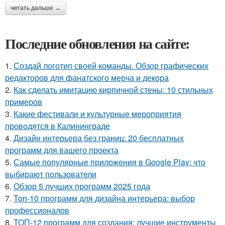
читать дальше →
Последние обновления на сайте:
1.
Создай логотип своей команды. Обзор графических
редакторов для фанатского мерча и декора
2.
Как сделать имитацию кирпичной стены: 10 стильных
примеров
3.
Какие фестивали и культурные мероприятия
проводятся в Калининграде
4.
Дизайн интерьера без границ: 20 бесплатных
программ для вашего проекта
5.
Самые популярные приложения в Google Play: что
выбирают пользователи
6.
Обзор 5 лучших программ 2025 года
7.
Топ-10 программ для дизайна интерьера: выбор
профессионалов
8.
ТОП-12 программ для создания: лучшие инструменты