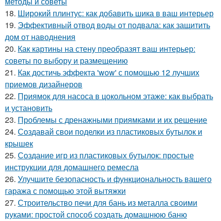
методы и советы
18.
Широкий плинтус: как добавить шика в ваш интерьер
19.
Эффективный отвод воды от подвала: как защитить
дом от наводнения
20.
Как картины на стену преобразят ваш интерьер:
советы по выбору и размещению
21.
Как достичь эффекта 'wow' с помощью 12 лучших
приемов дизайнеров
22.
Приямок для насоса в цокольном этаже: как выбрать
и установить
23.
Проблемы с дренажными приямками и их решение
24.
Создавай свои поделки из пластиковых бутылок и
крышек
25.
Создание игр из пластиковых бутылок: простые
инструкции для домашнего ремесла
26.
Улучшите безопасность и функциональность вашего
гаража с помощью этой вытяжки
27.
Строительство печи для бань из металла своими
руками: простой способ создать домашнюю баню