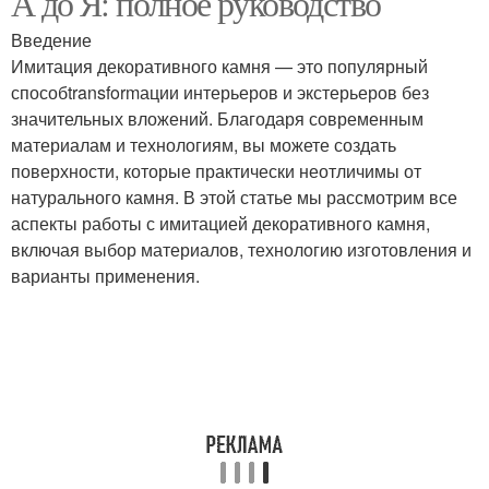
А до Я: полное руководство
Введение
Имитация декоративного камня — это популярный
способtransformации интерьеров и экстерьеров без
Декоративные камни
Камень для интерьера
значительных вложений. Благодаря современным
материалам и технологиям, вы можете создать
поверхности, которые практически неотличимы от
натурального камня. В этой статье мы рассмотрим все
Искусственный камень
Камень из гипса
аспекты работы с имитацией декоративного камня,
включая выбор материалов, технологию изготовления и
варианты применения.
Силикон для
Декоративная
декоративного камня
штукатурка
Комната из
Гипсовый камень
искусственного камня