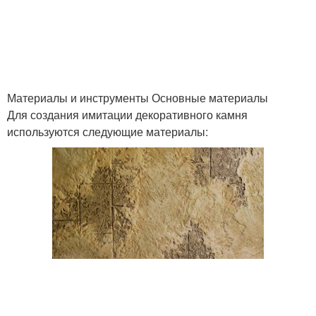
Камень для наружной
Рваный камень
отделки
Материалы и инструменты Основные материалы
Для создания имитации декоративного камня
Натуральный камень
Декоративная плитка
используются следующие материалы:
Ванны из
Декоративный кирпич
искусственного камня