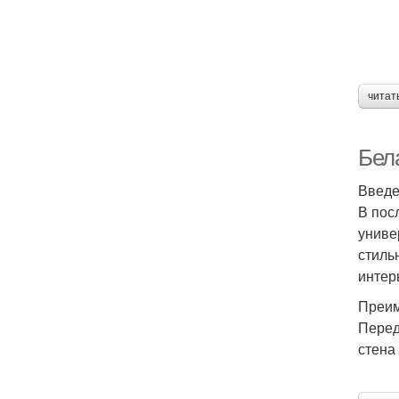
читат
Бел
Введ
В пос
униве
стиль
интер
Преим
Перед
стена