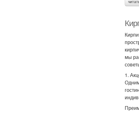
читат
Кир
Кирпи
прост
кирпи
мы ра
совет
1. Ак
Одним
гости
индив
Преим