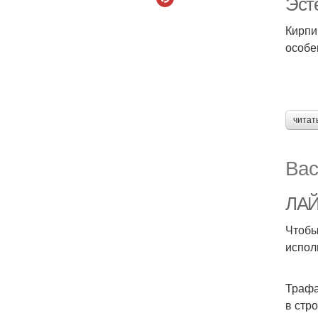
Эсте
Кирпи
особе
читат
Вас
ЛАЙ
Чтобы
испол
Трафа
в стр