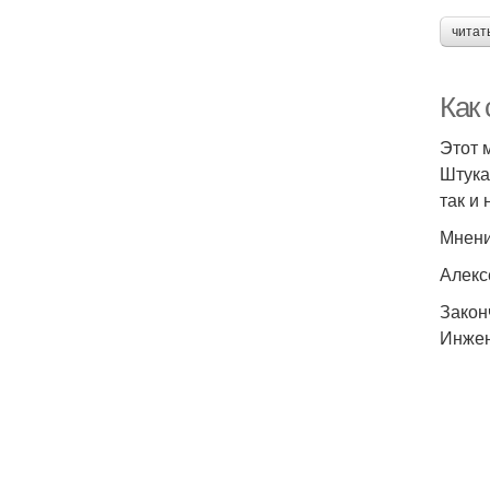
читат
Как
Этот 
Штука
так и
Мнени
Алекс
Закон
Инжен