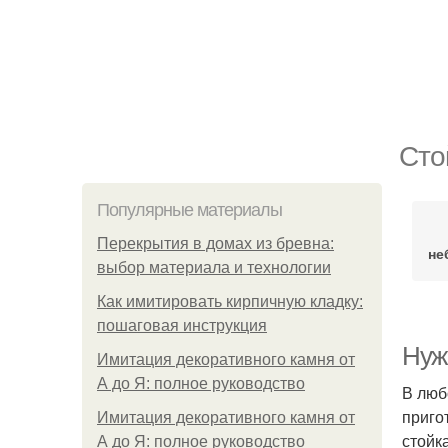
Сто
Популярные материалы
Перекрытия в домах из бревна:
не
выбор материала и технологии
Как имитировать кирпичную кладку:
пошаговая инструкция
Нуж
Имитация декоративного камня от
А до Я: полное руководство
В люб
приго
Имитация декоративного камня от
стойк
А до Я: полное руководство