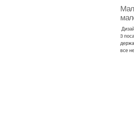
Мале
мал
Дизай
3 пос
держа
все н