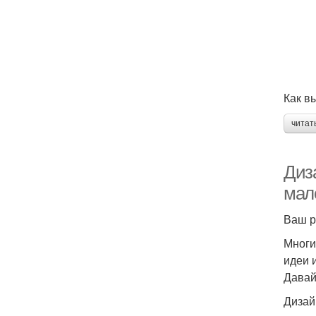
Как в
читат
Диза
мал
Ваш р
Многи
идеи 
Давай
Дизай