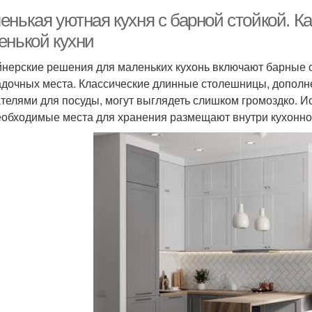
нькая уютная кухня с барной стойкой. К
енькой кухни
нерские решения для маленьких кухонь включают барные с
адочных места. Классические длинные столешницы, допол
телями для посуды, могут выглядеть слишком громоздко. Ис
еобходимые места для хранения размещают внутри кухонног