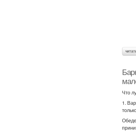
читат
Бар
мале
Что л
1. Ва
тольк
Обеде
прини