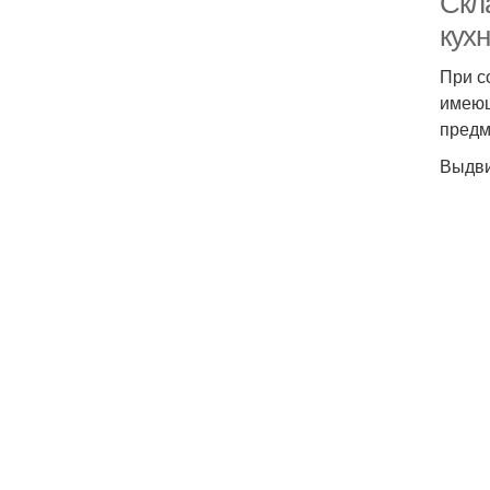
Скл
кух
При с
имеющ
предм
Выдви