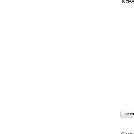
неско
читат