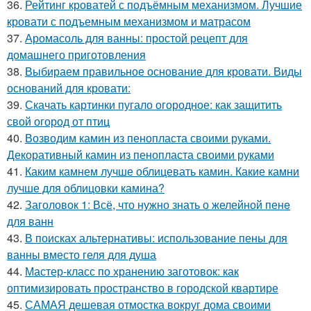
36.
Рейтинг кроватей с подъёмным механизмом. Лучшие
кровати с подъемным механизмом и матрасом
37.
Аромасоль для ванны: простой рецепт для
домашнего приготовления
38.
Выбираем правильное основание для кровати. Виды
оснований для кровати:
39.
Скачать картинки пугало огородное: как защитить
свой огород от птиц
40.
Возводим камин из пенопласта своими руками.
Декоративный камин из пенопласта своими руками
41.
Каким камнем лучше облицевать камин. Какие камни
лучше для облицовки камина?
42.
Заголовок 1: Всё, что нужно знать о желейной пенe
для ванн
43.
В поисках альтернативы: использование пены для
ванны вместо геля для душа
44.
Мастер-класс по хранению заготовок: как
оптимизировать пространство в городской квартире
45.
САМАЯ дешевая отмостка вокруг дома своими