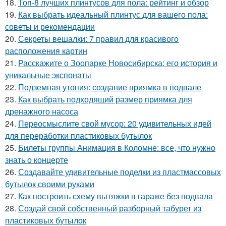
18.
Топ-8 лучших плинтусов для пола: рейтинг и обзор
19.
Как выбрать идеальный плинтус для вашего пола:
советы и рекомендации
20.
Секреты вешалки: 7 правил для красивого
расположения картин
21.
Расскажите о Зоопарке Новосибирска: его история и
уникальные экспонаты
22.
Подземная утопия: создание приямка в подвале
23.
Как выбрать подходящий размер приямка для
дренажного насоса
24.
Переосмыслите свой мусор: 20 удивительных идей
для переработки пластиковых бутылок
25.
Билеты группы Анимация в Коломне: все, что нужно
знать о концерте
26.
Создавайте удивительные поделки из пластмассовых
бутылок своими руками
27.
Как построить схему вытяжки в гараже без подвала
28.
Создай свой собственный разборный табурет из
пластиковых бутылок