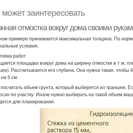
 может заинтересовать
онная отмостка вокруг дома своими рукам
ном примере принимается максимальная толщина. По норм
нальные условия.
товка работ
щается площадка вокруг дома на ширину отмостки в 1 м, пл
шеи). Рассчитывается его глубина. Она нужна такая, чтобы
на 5 см.
 посчитать объем грунта, который выберется из траншеи. Е
осан по участку. Иначе нужно выбирать на такой объем маши
дится для планирования.