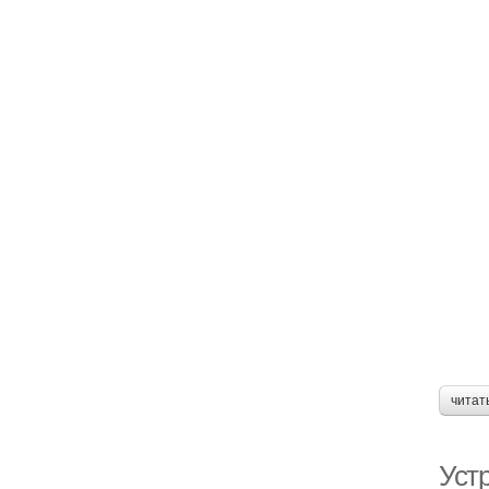
читат
Устр