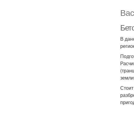
Вас
Бет
В дан
регио
Подго
Расчи
(тран
земли 
Стоит
разбр
приго