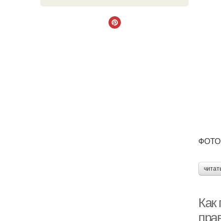
ФОТО 
читат
Как 
пра