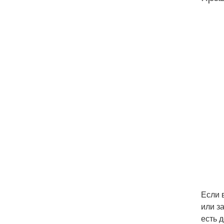
Если 
или з
есть 