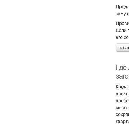
Предл
зиму 
Прави
Если 
его с
читат
Где 
заго
Когда
вполн
пробл
много
сохра
кварт