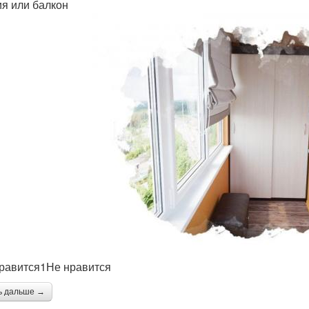
я или балкон
равится1Не нравится
ь дальше →