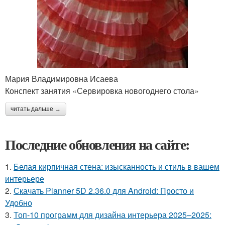
Мария Владимировна Исаева
Конспект занятия «Сервировка новогоднего стола»
читать дальше →
Последние обновления на сайте:
1.
Белая кирпичная стена: изысканность и стиль в вашем
интерьере
2.
Скачать Planner 5D 2.36.0 для Android: Просто и
Удобно
3.
Топ-10 программ для дизайна интерьера 2025–2025: