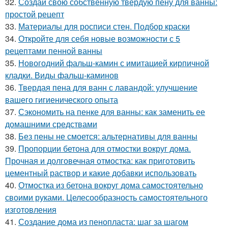
32.
Создай свою собственную твёрдую пену для ванны:
простой рецепт
33.
Материалы для росписи стен. Подбор краски
34.
Откройте для себя новые возможности с 5
рецептами пенной ванны
35.
Новогодний фальш-камин с имитацией кирпичной
кладки. Виды фальш-каминов
36.
Твердая пена для ванн с лавандой: улучшение
вашего гигиенического опыта
37.
Сэкономить на пенке для ванны: как заменить ее
домашними средствами
38.
Без пены не смоется: альтернативы для ванны
39.
Пропорции бетона для отмостки вокруг дома.
Прочная и долговечная отмостка: как приготовить
цементный раствор и какие добавки использовать
40.
Отмостка из бетона вокруг дома самостоятельно
своими руками. Целесообразность самостоятельного
изготовления
41.
Создание дома из пенопласта: шаг за шагом