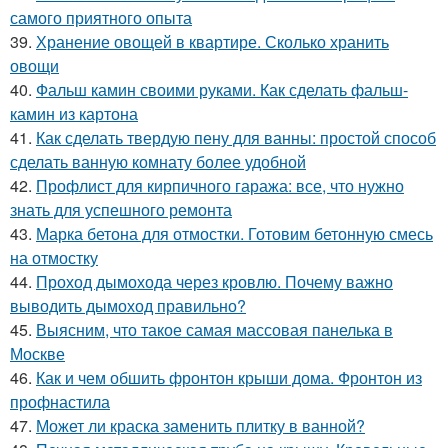
самого приятного опыта
39.
Хранение овощей в квартире. Сколько хранить
овощи
40.
Фальш камин своими руками. Как сделать фальш-
камин из картона
41.
Как сделать твердую пену для ванны: простой способ
сделать ванную комнату более удобной
42.
Профлист для кирпичного гаража: все, что нужно
знать для успешного ремонта
43.
Марка бетона для отмостки. Готовим бетонную смесь
на отмостку
44.
Проход дымохода через кровлю. Почему важно
выводить дымоход правильно?
45.
Выясним, что такое самая массовая панелька в
Москве
46.
Как и чем обшить фронтон крыши дома. Фронтон из
профнастила
47.
Может ли краска заменить плитку в ванной?