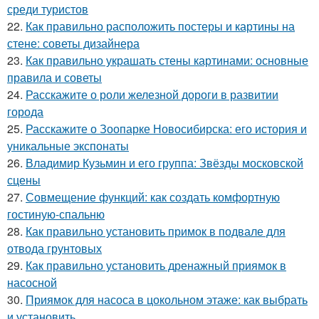
среди туристов
22.
Как правильно расположить постеры и картины на
стене: советы дизайнера
23.
Как правильно украшать стены картинами: основные
правила и советы
24.
Расскажите о роли железной дороги в развитии
города
25.
Расскажите о Зоопарке Новосибирска: его история и
уникальные экспонаты
26.
Владимир Кузьмин и его группа: Звёзды московской
сцены
27.
Совмещение функций: как создать комфортную
гостиную-спальню
28.
Как правильно установить примок в подвале для
отвода грунтовых
29.
Как правильно установить дренажный приямок в
насосной
30.
Приямок для насоса в цокольном этаже: как выбрать
и установить