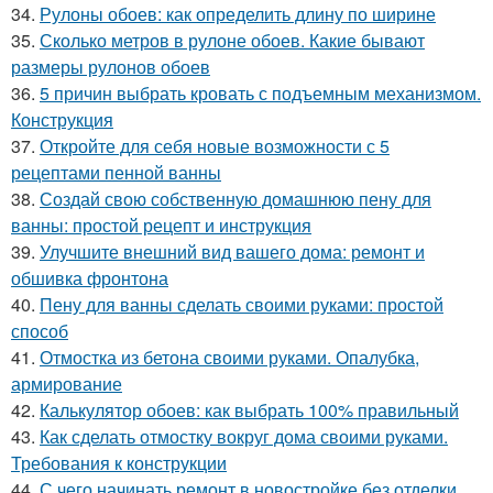
34.
Рулоны обоев: как определить длину по ширине
35.
Сколько метров в рулоне обоев. Какие бывают
размеры рулонов обоев
36.
5 причин выбрать кровать с подъемным механизмом.
Конструкция
37.
Откройте для себя новые возможности с 5
рецептами пенной ванны
38.
Создай свою собственную домашнюю пену для
ванны: простой рецепт и инструкция
39.
Улучшите внешний вид вашего дома: ремонт и
обшивка фронтона
40.
Пену для ванны сделать своими руками: простой
способ
41.
Отмостка из бетона своими руками. Опалубка,
армирование
42.
Калькулятор обоев: как выбрать 100% правильный
43.
Как сделать отмостку вокруг дома своими руками.
Требования к конструкции
44.
С чего начинать ремонт в новостройке без отделки.