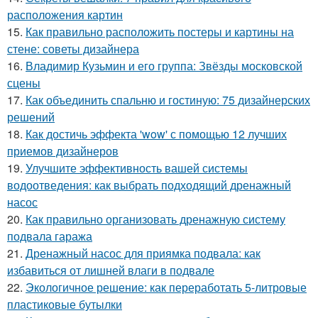
расположения картин
15.
Как правильно расположить постеры и картины на
стене: советы дизайнера
16.
Владимир Кузьмин и его группа: Звёзды московской
сцены
17.
Как объединить спальню и гостиную: 75 дизайнерских
решений
18.
Как достичь эффекта 'wow' с помощью 12 лучших
приемов дизайнеров
19.
Улучшите эффективность вашей системы
водоотведения: как выбрать подходящий дренажный
насос
20.
Как правильно организовать дренажную систему
подвала гаража
21.
Дренажный насос для приямка подвала: как
избавиться от лишней влаги в подвале
22.
Экологичное решение: как переработать 5-литровые
пластиковые бутылки