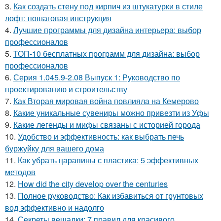
3.
Как создать стену под кирпич из штукатурки в стиле
лофт: пошаговая инструкция
4.
Лучшие программы для дизайна интерьера: выбор
профессионалов
5.
ТОП-10 бесплатных программ для дизайна: выбор
профессионалов
6.
Серия 1.045.9-2.08 Выпуск 1: Руководство по
проектированию и строительству
7.
Как Вторая мировая война повлияла на Кемерово
8.
Какие уникальные сувениры можно привезти из Уфы
9.
Какие легенды и мифы связаны с историей города
10.
Удобство и эффективность: как выбрать печь
буржуйку для вашего дома
11.
Как убрать царапины с пластика: 5 эффективных
методов
12.
How did the city develop over the centuries
13.
Полное руководство: Как избавиться от грунтовых
вод эффективно и надолго
14.
Секреты вешалки: 7 правил для красивого