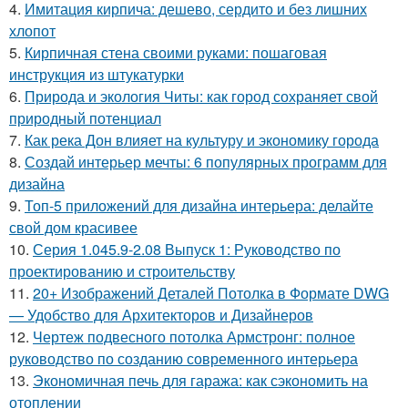
4.
Имитация кирпича: дешево, сердито и без лишних
хлопот
5.
Кирпичная стена своими руками: пошаговая
инструкция из штукатурки
6.
Природа и экология Читы: как город сохраняет свой
природный потенциал
7.
Как река Дон влияет на культуру и экономику города
8.
Создай интерьер мечты: 6 популярных программ для
дизайна
9.
Топ-5 приложений для дизайна интерьера: делайте
свой дом красивее
10.
Серия 1.045.9-2.08 Выпуск 1: Руководство по
проектированию и строительству
11.
20+ Изображений Деталей Потолка в Формате DWG
— Удобство для Архитекторов и Дизайнеров
12.
Чертеж подвесного потолка Армстронг: полное
руководство по созданию современного интерьера
13.
Экономичная печь для гаража: как сэкономить на
отоплении