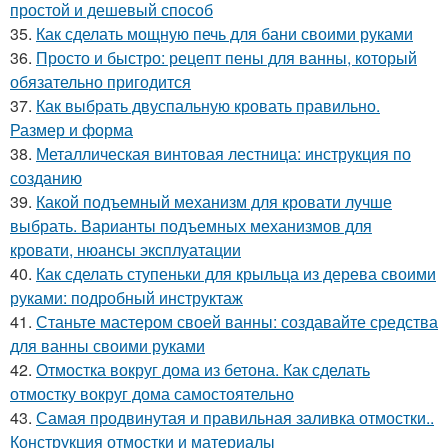
простой и дешевый способ
35.
Как сделать мощную печь для бани своими руками
36.
Просто и быстро: рецепт пены для ванны, который
обязательно пригодится
37.
Как выбрать двуспальную кровать правильно.
Размер и форма
38.
Металлическая винтовая лестница: инструкция по
созданию
39.
Какой подъемный механизм для кровати лучше
выбрать. Варианты подъемных механизмов для
кровати, нюансы эксплуатации
40.
Как сделать ступеньки для крыльца из дерева своими
руками: подробный инструктаж
41.
Станьте мастером своей ванны: создавайте средства
для ванны своими руками
42.
Отмостка вокруг дома из бетона. Как сделать
отмостку вокруг дома самостоятельно
43.
Самая продвинутая и правильная заливка отмостки..
Конструкция отмостки и материалы