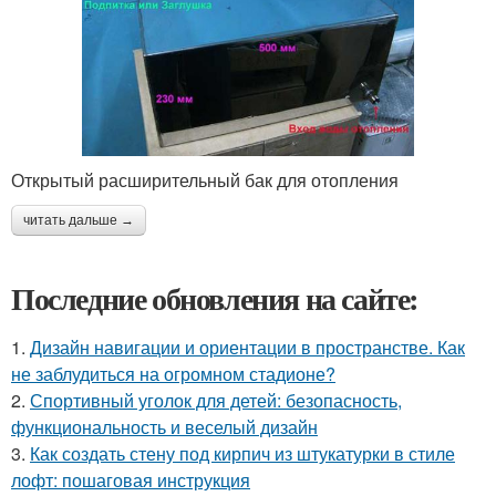
Открытый расширительный бак для отопления
читать дальше →
Последние обновления на сайте:
1.
Дизайн навигации и ориентации в пространстве. Как
не заблудиться на огромном стадионе?
2.
Спортивный уголок для детей: безопасность,
функциональность и веселый дизайн
3.
Как создать стену под кирпич из штукатурки в стиле
лофт: пошаговая инструкция