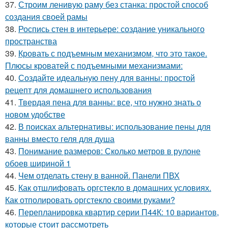
37.
Строим ленивую раму без станка: простой способ
создания своей рамы
38.
Роспись стен в интерьере: создание уникального
пространства
39.
Кровать с подъемным механизмом, что это такое.
Плюсы кроватей с подъемными механизмами:
40.
Создайте идеальную пену для ванны: простой
рецепт для домашнего использования
41.
Твердая пена для ванны: все, что нужно знать о
новом удобстве
42.
В поисках альтернативы: использование пены для
ванны вместо геля для душа
43.
Понимание размеров: Сколько метров в рулоне
обоев шириной 1
44.
Чем отделать стену в ванной. Панели ПВХ
45.
Как отшлифовать оргстекло в домашних условиях.
Как отполировать оргстекло своими руками?
46.
Перепланировка квартир серии П44К: 10 вариантов,
которые стоит рассмотреть