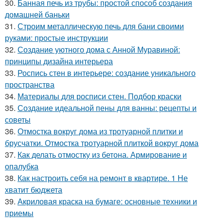
30.
Банная печь из трубы: простой способ создания
домашней баньки
31.
Строим металлическую печь для бани своими
руками: простые инструкции
32.
Создание уютного дома с Анной Муравиной:
принципы дизайна интерьера
33.
Роспись стен в интерьере: создание уникального
пространства
34.
Материалы для росписи стен. Подбор краски
35.
Создание идеальной пены для ванны: рецепты и
советы
36.
Отмостка вокруг дома из тротуарной плитки и
брусчатки. Отмостка тротуарной плиткой вокруг дома
37.
Как делать отмостку из бетона. Армирование и
опалубка
38.
Как настроить себя на ремонт в квартире. 1 Не
хватит бюджета
39.
Акриловая краска на бумаге: основные техники и
приемы