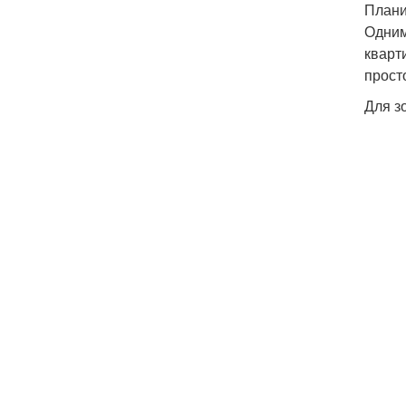
Плани
Одним
кварт
прост
Для з