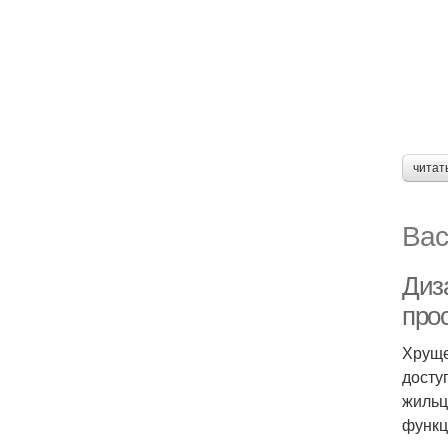
читат
Вас
Диз
про
Хруще
досту
жильц
функц