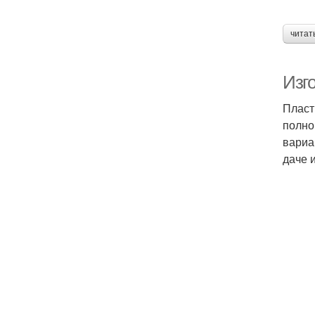
читат
Изг
Пласт
полно
вариа
даче 