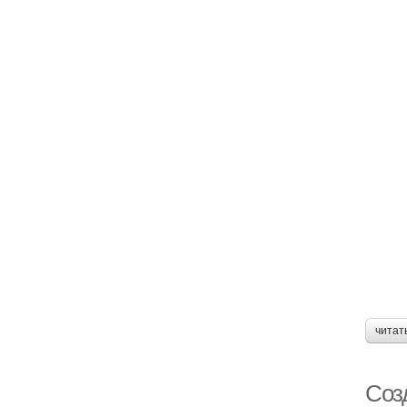
читат
Соз