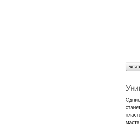
читат
Уни
Одним
стане
пласт
масте