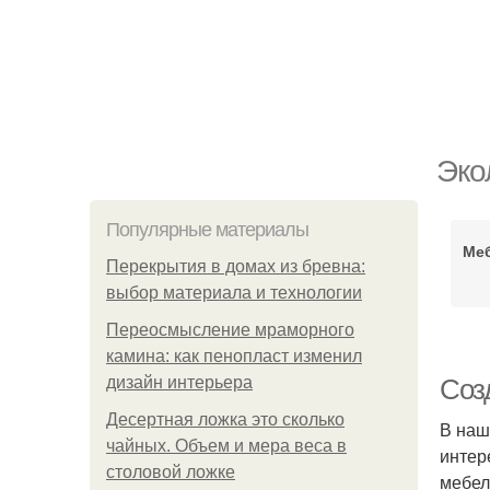
Эко
Популярные материалы
Меб
Перекрытия в домах из бревна:
выбор материала и технологии
Переосмысление мраморного
камина: как пенопласт изменил
дизайн интерьера
Соз
Десертная ложка это сколько
В наш
чайных. Объем и мера веса в
интер
столовой ложке
мебел